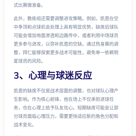
式比赛做准备。
此外，教练组还需要调整进攻策略。例如，凯恩在空
中争顶和点球机会处理上具有明显优势，缺席后球队
可能会增加地面渗透和边路传中，或者利用中场球员
更多参与进攻，以弥补凯恩的空缺。通过热身赛的调
整，拜仁能够探索更多战术可能性，避免单一依赖明
星球员的风险。
3、心理与球迷反应
凯恩的缺席不仅是战术层面的调整，也对球队心理产
生影响。作为核心前锋，他在场上不仅承担进球任
务，也在心理上给予队友信心。短期缺席可能会让部
分球员面临心理压力，需要更快适应新的角色分配和
战术变化。