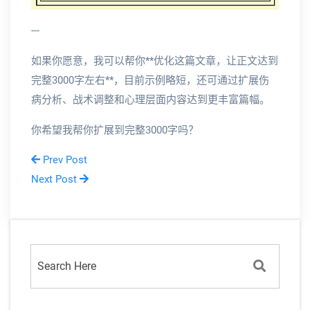
---
如果你愿意，我可以帮你**优化这篇文章，让正文达到
完整3000字左右**，目前示例略短，还可通过扩展伤
病分析、战术调整和心理层面内容达到更丰富篇幅。
你希望我帮你扩展到完整3000字吗？
Prev Post
Next Post