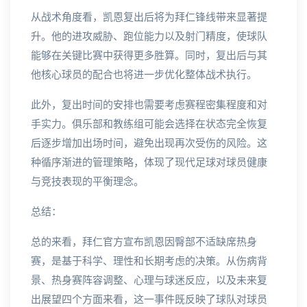
从战术角度看，凯恩复出后将为拜仁锋线带来显著提
升。他的进攻威胁、跑位能力以及射门精度，使球队
能够在关键比赛中获得更多胜算。同时，复出后与其
他核心球员的配合也将进一步优化整体战术执行。
此外，复出时间的安排也需要考虑赛程密集程度和对
手实力。俱乐部和教练组可能会选择在状态完全恢复
后逐步增加出场时间，避免出现再次受伤的风险。这
种循序渐进的管理策略，体现了现代足球对球员健康
与竞技表现的平衡理念。
总结：
总的来看，拜仁官方宣布凯恩因臀部不适缺席热身
赛，是基于科学、理性和长期考虑的决策。从伤病背
景、热身赛阵容调整、心理与球迷反应，以及未来复
出展望四个方面来看，这一事件既反映了球队对球员