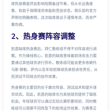
席热身赛虽然会影响短期备战节奏，但从长远角度
看，有助于保障球员体能和竞技状态。俱乐部的官方
声明也明确表明，这次缺席是出于谨慎考虑，而非严
重伤病。
2、热身赛阵容调整
凯恩缺席热身赛后，拜仁教练组不得不对阵容进行调
整。作为锋线核心，凯恩的缺席意味着前场攻击力需
要通过其他球员进行弥补。教练组可能会更多依赖托
马斯·穆勒、萨内以及年轻前锋球员承担进攻责任，从
而测试不同组合的协作效果。
热身赛的主要目的在于磨合阵容、测试战术和提升球
员状态。因此，凯恩的缺席也为其他球员提供了锻炼
机会。年轻球员可以通过实际比赛积累经验，同时教
练组可以观察不同阵型下的前场运作效果，为赛季正