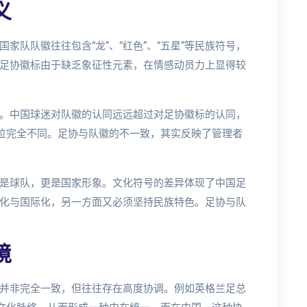
义
家队队徽往往包含“龙”、“红色”、“五星”等民族符号，
足协徽标由于缺乏象征性元素，在情感动员力上显得较
。中国球迷对队徽的认同远远超过对足协徽标的认同，
地位完全不同。足协与队徽的不一致，其实反映了管理者
是球队，更是国家形象。文化符号的差异体现了中国足
化与国际化，另一方面又必须坚持民族特色。足协与队
境
并非完全一致，但往往存在高度协调。例如英格兰足总