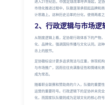
进入21世纪后，中国足球改革呼声渐起，足
市场化推进过程中，队徽逐渐承担起品牌和商
计思路上。这种历史沿革的分化，使得两者之
2、行政逻辑与市场逻
从制度逻辑上看，足协是行政体系下的产物，
化、品牌化，强调国际传播与文化认同。这种
念上的脱节。
足协徽标设计更多追求简洁与庄重，体现机构
与市场推广，因而往往充满象征性和情绪化表
成为常态。
随着职业联赛和赞助商的介入，队徽的重要性
运营的重要符号。行政逻辑下的足协并未完全
化，而国家队队徽则成为足球文化的核心符号