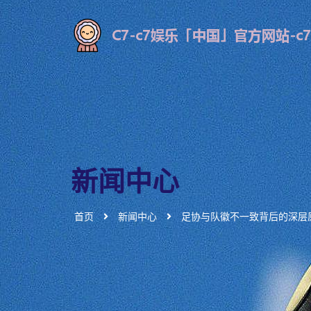
新闻中心
首页
新闻中心
足协与队徽不一致背后的深层