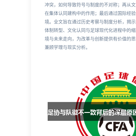
冲突，如何导致符号与制度的不对称；再从文
在集体认同建构中的作用；最后通过国际经验
境。全文旨在通过历史考察与制度分析，揭示
体制转型、文化认同与足球现代化进程中的缩
境与未来走向，为改革与创新提供有价值的思
兼顾学理与现实分析。