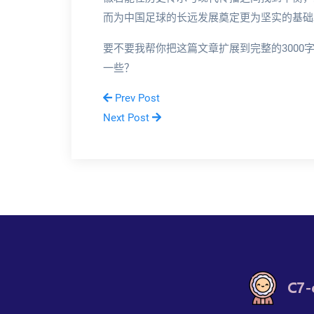
而为中国足球的长远发展奠定更为坚实的基础
要不要我帮你把这篇文章扩展到完整的3000
一些？
Prev Post
Next Post