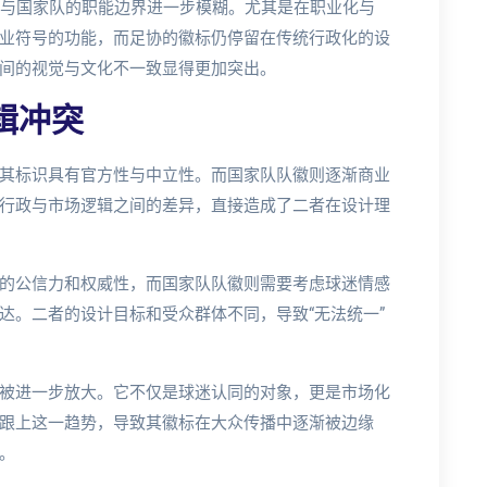
协与国家队的职能边界进一步模糊。尤其是在职业化与
业符号的功能，而足协的徽标仍停留在传统行政化的设
间的视觉与文化不一致显得更加突出。
辑冲突
其标识具有官方性与中立性。而国家队队徽则逐渐商业
行政与市场逻辑之间的差异，直接造成了二者在设计理
的公信力和权威性，而国家队队徽则需要考虑球迷情感
达。二者的设计目标和受众群体不同，导致“无法统一”
被进一步放大。它不仅是球迷认同的对象，更是市场化
跟上这一趋势，导致其徽标在大众传播中逐渐被边缘
。