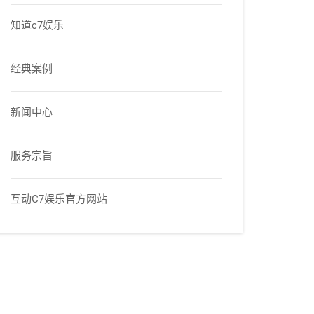
知道c7娱乐
经典案例
新闻中心
服务宗旨
互动C7娱乐官方网站