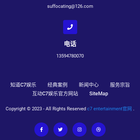
suffocating@126.com
电话
13594780070
知道c7娱乐
经典案例
新闻中心
服务宗旨
互动C7娱乐官方网站
SiteMap
Copyright © 2023 - All Rights Reserved
c7 entertainment官网
.