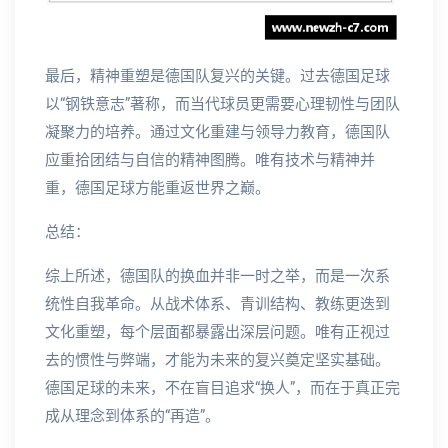
最后，精神重塑是德国队复兴的关键。过去德国足球
以“钢铁意志”著称，而当代球员更需要心理韧性与团队
凝聚力的培养。通过文化重建与领导力教育，德国队
应重拾团结与自信的精神图腾。唯有技术与精神并
重，德国足球方能重返世界之巅。
总结：
综上所述，德国队的换血并非一时之举，而是一次系
统性自我革命。从战术体系、青训结构、教练更迭到
文化重塑，每个层面都暴露出深层问题。唯有正视过
去的惯性与弊端，才能为未来的复兴奠定坚实基础。
德国足球的未来，不在盲目追求“换人”，而在于真正完
成从理念到体系的“再造”。