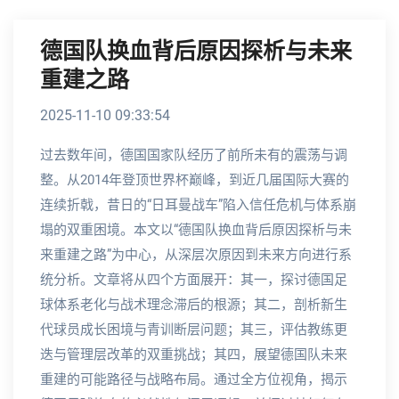
德国队换血背后原因探析与未来
重建之路
2025-11-10 09:33:54
过去数年间，德国国家队经历了前所未有的震荡与调
整。从2014年登顶世界杯巅峰，到近几届国际大赛的
连续折戟，昔日的“日耳曼战车”陷入信任危机与体系崩
塌的双重困境。本文以“德国队换血背后原因探析与未
来重建之路”为中心，从深层次原因到未来方向进行系
统分析。文章将从四个方面展开：其一，探讨德国足
球体系老化与战术理念滞后的根源；其二，剖析新生
代球员成长困境与青训断层问题；其三，评估教练更
迭与管理层改革的双重挑战；其四，展望德国队未来
重建的可能路径与战略布局。通过全方位视角，揭示