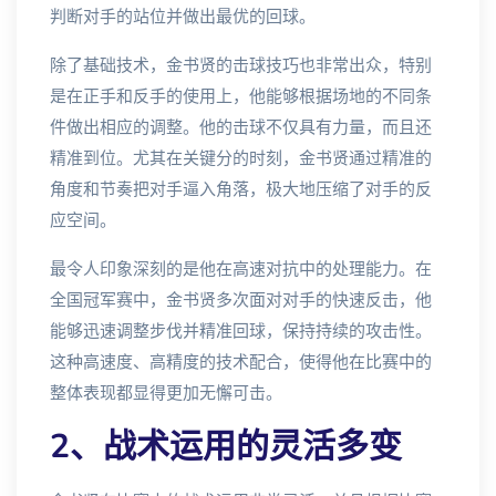
判断对手的站位并做出最优的回球。
除了基础技术，金书贤的击球技巧也非常出众，特别
是在正手和反手的使用上，他能够根据场地的不同条
件做出相应的调整。他的击球不仅具有力量，而且还
精准到位。尤其在关键分的时刻，金书贤通过精准的
角度和节奏把对手逼入角落，极大地压缩了对手的反
应空间。
最令人印象深刻的是他在高速对抗中的处理能力。在
全国冠军赛中，金书贤多次面对对手的快速反击，他
能够迅速调整步伐并精准回球，保持持续的攻击性。
这种高速度、高精度的技术配合，使得他在比赛中的
整体表现都显得更加无懈可击。
2、战术运用的灵活多变