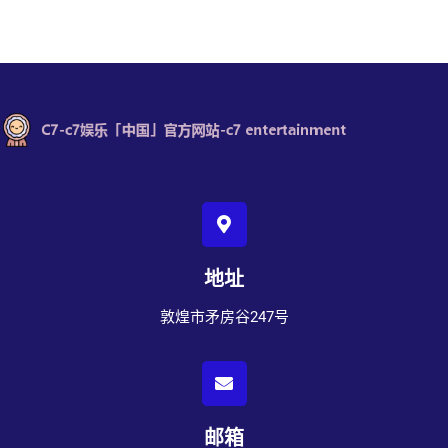
地址
敦煌市矛房谷247号
邮箱