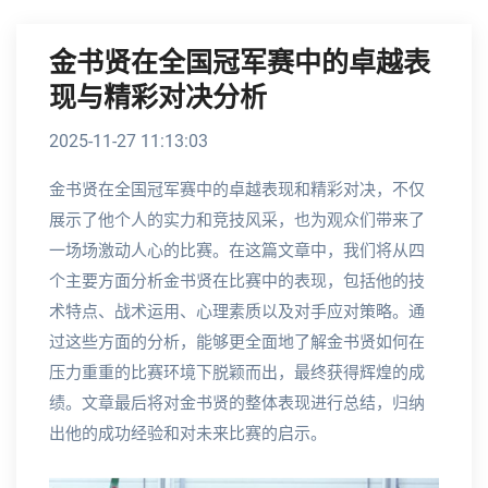
金书贤在全国冠军赛中的卓越表
现与精彩对决分析
2025-11-27 11:13:03
金书贤在全国冠军赛中的卓越表现和精彩对决，不仅
展示了他个人的实力和竞技风采，也为观众们带来了
一场场激动人心的比赛。在这篇文章中，我们将从四
个主要方面分析金书贤在比赛中的表现，包括他的技
术特点、战术运用、心理素质以及对手应对策略。通
过这些方面的分析，能够更全面地了解金书贤如何在
压力重重的比赛环境下脱颖而出，最终获得辉煌的成
绩。文章最后将对金书贤的整体表现进行总结，归纳
出他的成功经验和对未来比赛的启示。