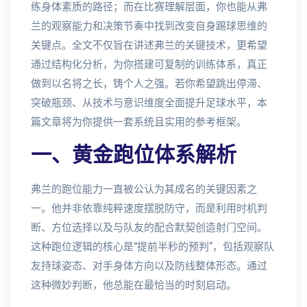
练身体素质的路径；而在比赛理解层面，你也能从弗
兰的观察能力和决策节奏中找到改变自身踢球思维的
关键点。全文不仅旨在讲述弗兰的关键技术，更希望
通过结构化分析，为你搭建可复制的训练体系，真正
做到以名将之长，铸个人之强。若你希望跳出停滞、
突破瓶颈、从技术与意识维度全面提升足球水平，本
篇文章将为你提供一套系统且实用的参考框架。
一、黄金跑位体系解析
弗兰的跑位能力一直被公认为其成名的关键因素之
一。他并非依靠纯粹速度摆脱防守，而是利用时机判
断、方位选择以及与队友的配合默契创造射门空间。
这种跑位逻辑的核心是“提前半秒的预判”，包括观察队
友持球姿态、对手身体方向以及防线整体形态。通过
这种微妙判断，他总能在最恰当的时刻启动。