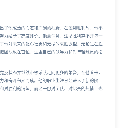
出了他成熟的心态和广阔的视野。在谈到胜利时，他不
努力给予了高度评价。他意识到，这场胜利离不开每一
了他对未来的雄心壮志和无尽的求胜欲望。无论是在胜
把团队放在首位，注重自己的领导力和对年轻球员的指
竞技状态并继续带领球队走向更多的荣誉。在他看来，
力和奋斗积累而成。他的职业生涯已经进入了新的阶
和对胜利的渴望。而这一份对团队、对比赛的热情，也