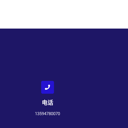
电话
13594780070