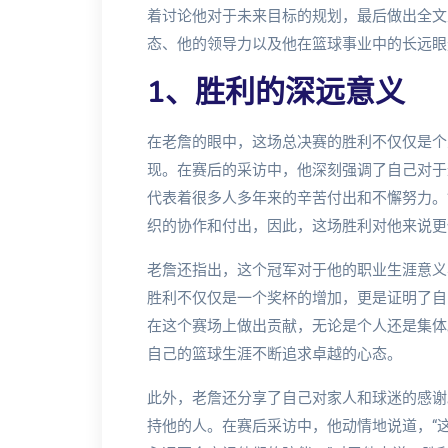
着讨论他对于未来目标的规划，最后做出全文
态、他的领导力以及他在篮球事业中的长远眼
1、胜利的深远意义
在老詹的眼中，这场总决赛的胜利不仅仅是个
现。在赛后的采访中，他深刻强调了自己对于
代表着很多人多年来的辛苦付出和不懈努力。
织的协作和付出，因此，这场胜利对他来说更
老詹还指出，这个冠军对于他的职业生涯意义
胜利不仅仅是一个奖杯的增加，更是证明了自
在这个赛场上做出贡献，无论是个人还是集体
自己的篮球生涯不断追求卓越的心态。
此外，老詹还分享了自己对家人和球迷的感谢
持他的人。在赛后采访中，他动情地说道，“