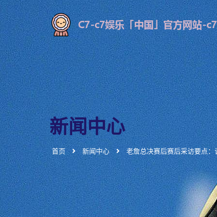
新闻中心
首页
新闻中心
老詹总决赛后赛后采访要点：