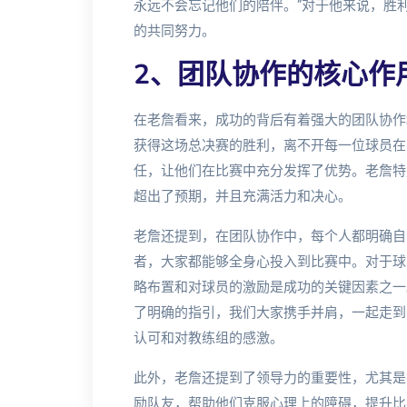
永远不会忘记他们的陪伴。”对于他来说，胜
的共同努力。
2、团队协作的核心作
在老詹看来，成功的背后有着强大的团队协作
获得这场总决赛的胜利，离不开每一位球员在
任，让他们在比赛中充分发挥了优势。老詹特
超出了预期，并且充满活力和决心。
老詹还提到，在团队协作中，每个人都明确自
者，大家都能够全身心投入到比赛中。对于球
略布置和对球员的激励是成功的关键因素之一
了明确的指引，我们大家携手并肩，一起走到
认可和对教练组的感激。
此外，老詹还提到了领导力的重要性，尤其是
励队友，帮助他们克服心理上的障碍，提升比