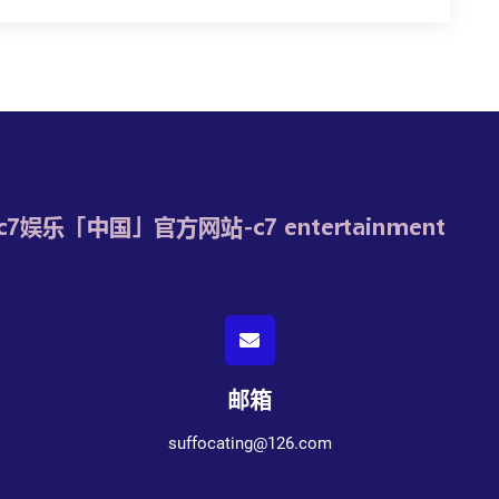
邮箱
suffocating@126.com