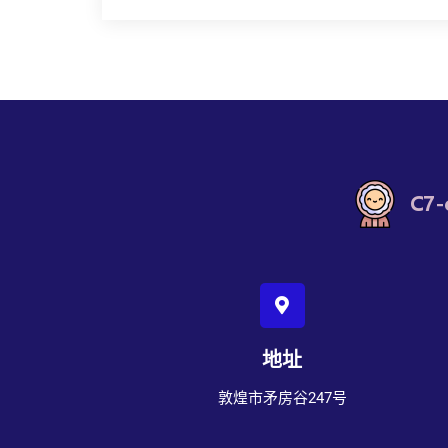
地址
敦煌市矛房谷247号