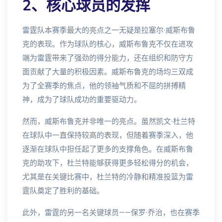
2、核心球员的发挥
雷霆队本赛季最大的亮点之一无疑是拉塞尔·威斯布鲁
克的表现。作为球队的核心，威斯布鲁克不仅在进攻
端为雷霆带来了强劲的得分能力，还在组织和防守方
面贡献了大量的积极因素。威斯布鲁克的场均三双成
为了全赛季的焦点，他的领袖气质和不屈的拼搏精
神，成为了球队成功的重要驱动力。
然而，威斯布鲁克并非唯一的亮点。虽然凯文·杜兰特
在球队中一直保持较高的表现，但随着赛季深入，他
逐渐在球队中担任起了更多的支撑角色。在威斯布鲁
克的助攻下，杜兰特能够获得更多轻松得分的机会，
尤其是在关键比赛中，杜兰特的冷静和精准投篮为雷
霆队奠定了胜利的基础。
此外，雷霆的另一名关键球员——保罗·乔治，也在赛季