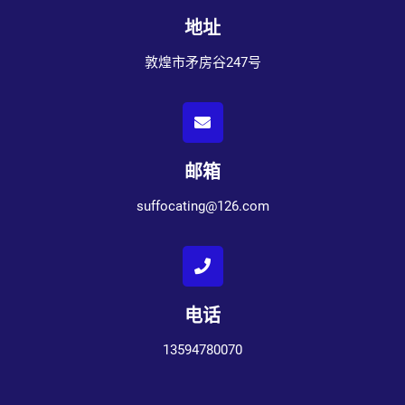
地址
敦煌市矛房谷247号
邮箱
suffocating@126.com
电话
13594780070