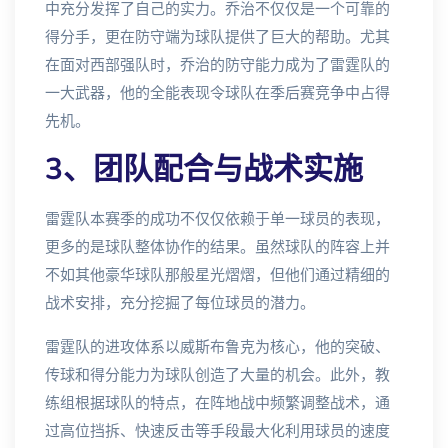
中充分发挥了自己的实力。乔治不仅仅是一个可靠的
得分手，更在防守端为球队提供了巨大的帮助。尤其
在面对西部强队时，乔治的防守能力成为了雷霆队的
一大武器，他的全能表现令球队在季后赛竞争中占得
先机。
3、团队配合与战术实施
雷霆队本赛季的成功不仅仅依赖于单一球员的表现，
更多的是球队整体协作的结果。虽然球队的阵容上并
不如其他豪华球队那般星光熠熠，但他们通过精细的
战术安排，充分挖掘了每位球员的潜力。
雷霆队的进攻体系以威斯布鲁克为核心，他的突破、
传球和得分能力为球队创造了大量的机会。此外，教
练组根据球队的特点，在阵地战中频繁调整战术，通
过高位挡拆、快速反击等手段最大化利用球员的速度