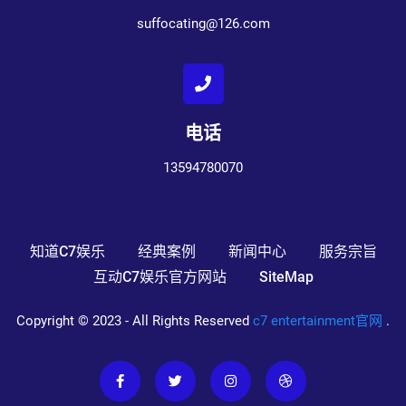
suffocating@126.com
电话
13594780070
知道c7娱乐
经典案例
新闻中心
服务宗旨
互动C7娱乐官方网站
SiteMap
Copyright © 2023 - All Rights Reserved
c7 entertainment官网
.