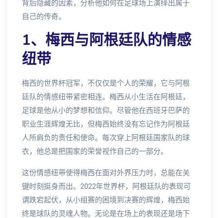
背后隐藏的因素，分析他如何在足球场上演绎出属于
自己的传奇。
1、梅西与阿根廷队的情感
纽带
梅西的世界杯冠军，不仅仅是个人的荣耀，它与阿根
廷队的情感纽带紧密相连。梅西从小生活在阿根廷，
足球是他从小的梦想和信仰。尽管他在西班牙巴萨的
职业生涯辉煌无比，但梅西始终没有忘记作为阿根廷
人所肩负的责任和使命。每次穿上阿根廷国家队的球
衣，他总是把国家的荣誉视作自己的一部分。
这份情感纽带使得梅西在面对外界压力时，总能在关
键时刻挺身而出。2022年世界杯，阿根廷队的表现可
谓跌宕起伏，从小组赛的困境到决赛的辉煌，梅西始
终是球队的灵魂人物。无论是在场上的表现还是场下