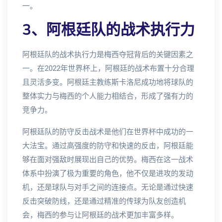
一。
3、阿根廷队的战术执行力
阿根廷队的战术执行力是梅西夺冠背后的关键因素之
一。在2022年世界杯上，阿根廷的战术布置十分合理
且灵活多变。阿根廷主教练斯卡洛尼成功地将球队的
整体实力与梅西的个人能力相结合，形成了强有力的
竞争力。
阿根廷队的防守反击战术是他们在世界杯中成功的一
大法宝。通过高强度的防守和快速的反击，阿根廷能
够在面对强敌时展现出自己的优势。梅西在这一战术
体系中扮演了极为重要的角色，他不仅是进攻的发动
机，还是球队与对手之间的连接点。无论是通过快速
反击突破防线，还是通过精准的传球为队友创造机
会，梅西的参与让阿根廷的战术更加丰富多样。