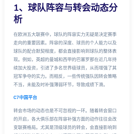
1、球队阵容与转会动态分
析
在欧洲五大联赛中，球队的阵容实力无疑是决定赛季
走向的重要因素。阵容的深度、球员的个人能力以及
球队的配合默契程度，都会直接影响到球队的整体表
现。例如，英超的曼城和西甲的巴塞罗那在近几年持
续加大投资，引进了多名世界级球员，从而增强了其
冠军争夺的实力。而相反，一些传统强队因转会策略
不当，未能及时补强薄弱环节，导致成绩下滑。
C7中国平台
转会市场的动态也是不可忽视的一环。随着转会窗口
的开启，各大俱乐部在阵容补强方面的动作往往会改
变联赛格局。尤其是顶级球员的转会，会直接影响到