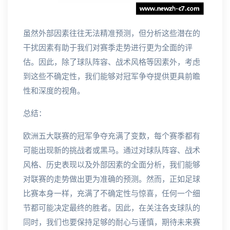
虽然外部因素往往无法精准预测，但分析这些潜在的
干扰因素有助于我们对赛季走势进行更为全面的评
估。因此，除了球队阵容、战术风格等因素外，考虑
到这些不确定性，我们能够对冠军争夺提供更具前瞻
性和深度的视角。
总结：
欧洲五大联赛的冠军争夺充满了变数，每个赛季都有
可能出现新的挑战者或黑马。通过对球队阵容、战术
风格、历史表现以及外部因素的全面分析，我们能够
对联赛的走势做出更为准确的预测。然而，正如足球
比赛本身一样，充满了不确定性与惊喜，任何一个细
节都可能决定最终的胜者。因此，在关注各支球队的
同时，我们也要保持足够的耐心与谨慎，期待未来赛