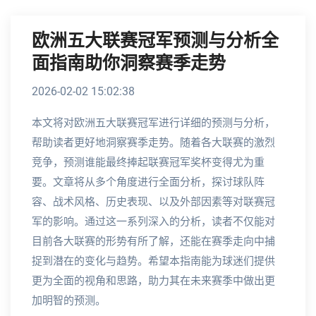
欧洲五大联赛冠军预测与分析全
面指南助你洞察赛季走势
2026-02-02 15:02:38
本文将对欧洲五大联赛冠军进行详细的预测与分析，
帮助读者更好地洞察赛季走势。随着各大联赛的激烈
竞争，预测谁能最终捧起联赛冠军奖杯变得尤为重
要。文章将从多个角度进行全面分析，探讨球队阵
容、战术风格、历史表现、以及外部因素等对联赛冠
军的影响。通过这一系列深入的分析，读者不仅能对
目前各大联赛的形势有所了解，还能在赛季走向中捕
捉到潜在的变化与趋势。希望本指南能为球迷们提供
更为全面的视角和思路，助力其在未来赛季中做出更
加明智的预测。