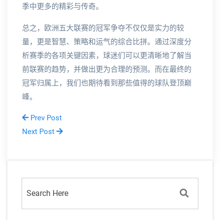
季中更多的精彩与传奇。
总之，欧洲五大联赛的冠军争夺不仅仅是实力的较
量，更是智慧、策略和运气的综合比拼。通过深度分
析赛季的各项关键因素，球迷们可以更清晰地了解当
前联赛的趋势，并做出更为合理的预测。而在最终的
冠军归属上，我们也期待看到那些值得的球队登顶巅
峰。
Prev Post
Next Post