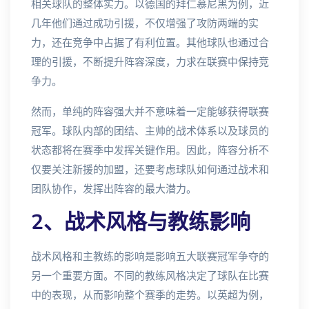
相关球队的整体实力。以德国的拜仁慕尼黑为例，近
几年他们通过成功引援，不仅增强了攻防两端的实
力，还在竞争中占据了有利位置。其他球队也通过合
理的引援，不断提升阵容深度，力求在联赛中保持竞
争力。
然而，单纯的阵容强大并不意味着一定能够获得联赛
冠军。球队内部的团结、主帅的战术体系以及球员的
状态都将在赛季中发挥关键作用。因此，阵容分析不
仅要关注新援的加盟，还要考虑球队如何通过战术和
团队协作，发挥出阵容的最大潜力。
2、战术风格与教练影响
战术风格和主教练的影响是影响五大联赛冠军争夺的
另一个重要方面。不同的教练风格决定了球队在比赛
中的表现，从而影响整个赛季的走势。以英超为例，