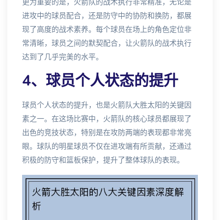
更为重要的是，火箭队的战术执行非常精准，无论是
进攻中的球员配合，还是防守中的协防和换防，都展
现了高度的战术素养。每个球员在场上的角色定位非
常清晰，球员之间的默契配合，让火箭队的战术执行
达到了几乎完美的水平。
4、球员个人状态的提升
球员个人状态的提升，也是火箭队大胜太阳的关键因
素之一。在这场比赛中，火箭队的核心球员都展现了
出色的竞技状态，特别是在攻防两端的表现都非常亮
眼。球队的明星球员不仅在进攻端有所贡献，还通过
积极的防守和篮板保护，提升了整体球队的表现。