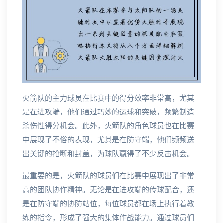
火箭队的主力球员在比赛中的得分效率非常高，尤其
是在进攻端，他们通过巧妙的运球和突破，频繁制造
杀伤性得分机会。此外，火箭队的角色球员也在比赛
中展现了不俗的表现，尤其是在防守端，他们频频送
出关键的抢断和封盖，为球队赢得了不少反击机会。
最重要的是，火箭队的球员们在比赛中展现出了非常
高的团队协作精神。无论是在进攻端的传球配合，还
是在防守端的协防站位，每位球员都在场上执行着教
练的指令，形成了强大的集体作战能力。通过球员们