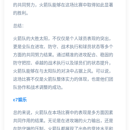
的共同努力，火箭队能够在这场比赛中取得如此显著
的胜利。
总结：
火箭队的大胜太阳，不仅仅是个人球员表现的突出，
更是全队在进攻、防守、战术执行和球员状态等多个
方面的共同努力结果。通过精准的进攻配合、稳固的
防守把控、卓越的战术执行以及球员们的状态提升，
火箭队能够在与太阳队的对决中占据上风。可以说，
这场比赛不仅是火箭队整体实力的体现，也是他们团
队协作和战术调整的成功。
c7娱乐
总的来说，火箭队在本场比赛中的表现是多方面因素
共同作用的结果。无论是在进攻端的火力输出，还是
在防守端的压制，火箭队都展现了出色的竞技水平和