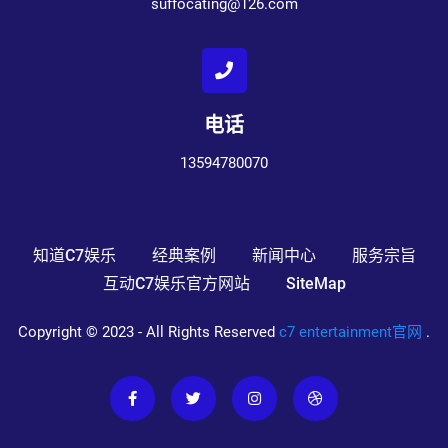
suffocating@126.com
电话
13594780070
知道c7娱乐
经典案例
新闻中心
服务宗旨
互动C7娱乐官方网站
SiteMap
Copyright © 2023 - All Rights Reserved
c7 entertainment官网
.