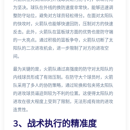
为坚决。球队在外线的换防速度非常快，能够迅速调
整防守站位，避免对方球员轻松得分。在面对太阳队
的快攻时，火箭队也能够快速回防，压制对方的快速
反击。此外，火箭队在篮板球方面的优势也是防守端
的一大亮点。通过积极的篮板争夺，火箭队切断了太
阳队的二次进攻机会，进一步限制了对方的进攻空
间。
最为关键的是，火箭队通过高强度的防守对太阳队的
内线球员形成了有效压制。在防守大个球员时，火箭
队采用了多人的协防策略，通过轮换和包夹将太阳队
的进攻球员逼迫到较为不利的位置。这使得太阳队的
进攻在很大程度上受到了限制，无法形成有效的进攻
连贯性。
3、战术执行的精准度