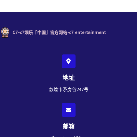
地址
敦煌市矛房谷247号
邮箱