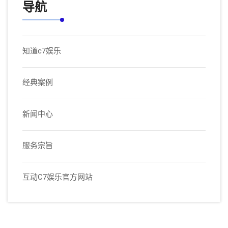
导航
知道c7娱乐
经典案例
新闻中心
服务宗旨
互动C7娱乐官方网站