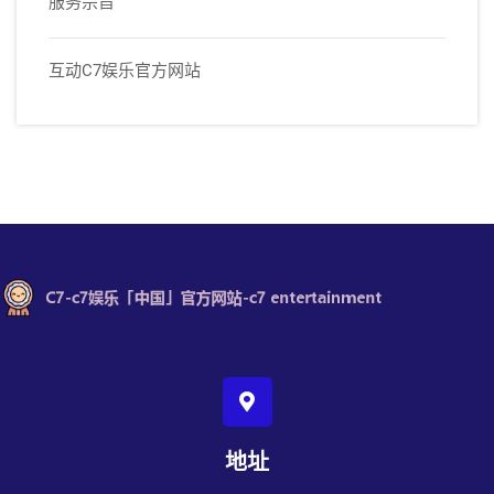
服务宗旨
互动C7娱乐官方网站
地址