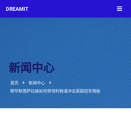
新闻中心
首页
新闻中心
穆罕默德萨拉赫如何带领利物浦冲击英超冠军揭秘