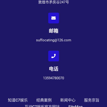
敦煌市矛房谷247号
邮箱
suffocating@126.com
电话
13594780070
知道c7娱乐
经典案例
新闻中心
服务宗旨
互动C7娱乐官方网站
SiteMap