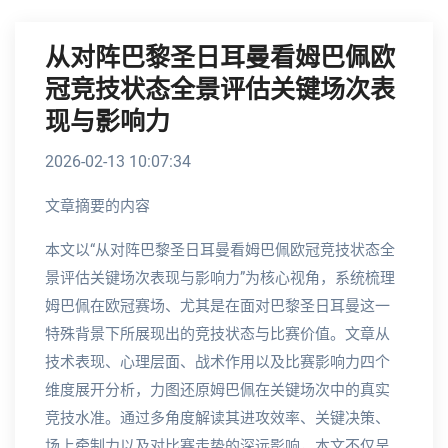
从对阵巴黎圣日耳曼看姆巴佩欧
冠竞技状态全景评估关键场次表
现与影响力
2026-02-13 10:07:34
文章摘要的内容
本文以“从对阵巴黎圣日耳曼看姆巴佩欧冠竞技状态全
景评估关键场次表现与影响力”为核心视角，系统梳理
姆巴佩在欧冠赛场、尤其是在面对巴黎圣日耳曼这一
特殊背景下所展现出的竞技状态与比赛价值。文章从
技术表现、心理层面、战术作用以及比赛影响力四个
维度展开分析，力图还原姆巴佩在关键场次中的真实
竞技水准。通过多角度解读其进攻效率、关键决策、
场上牵制力以及对比赛走势的深远影响，本文不仅呈