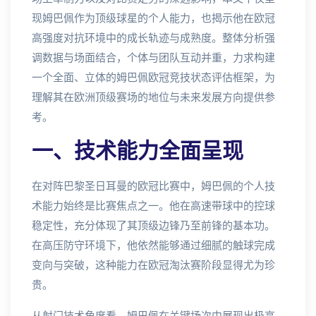
现姆巴佩作为顶级球星的个人能力，也揭示他在欧冠
高强度对抗环境中的成长轨迹与成熟度。整体分析强
调数据与场面结合，个体与团队互动并重，力求构建
一个全面、立体的姆巴佩欧冠竞技状态评估框架，为
理解其在欧洲顶级赛场的地位与未来发展方向提供参
考。
一、技术能力全面呈现
在对阵巴黎圣日耳曼的欧冠比赛中，姆巴佩的个人技
术能力始终是比赛焦点之一。他在高速带球中的控球
稳定性，充分体现了其顶级边锋乃至前锋的基本功。
在高压防守环境下，他依然能够通过细腻的触球完成
变向与突破，这种能力在欧冠淘汰赛阶段显得尤为珍
贵。