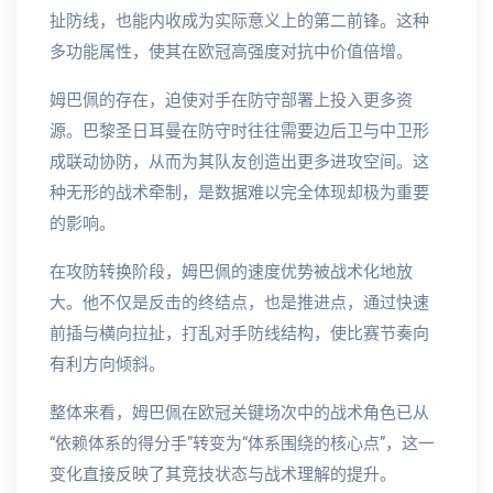
扯防线，也能内收成为实际意义上的第二前锋。这种
多功能属性，使其在欧冠高强度对抗中价值倍增。
姆巴佩的存在，迫使对手在防守部署上投入更多资
源。巴黎圣日耳曼在防守时往往需要边后卫与中卫形
成联动协防，从而为其队友创造出更多进攻空间。这
种无形的战术牵制，是数据难以完全体现却极为重要
的影响。
在攻防转换阶段，姆巴佩的速度优势被战术化地放
大。他不仅是反击的终结点，也是推进点，通过快速
前插与横向拉扯，打乱对手防线结构，使比赛节奏向
有利方向倾斜。
整体来看，姆巴佩在欧冠关键场次中的战术角色已从
“依赖体系的得分手”转变为“体系围绕的核心点”，这一
变化直接反映了其竞技状态与战术理解的提升。