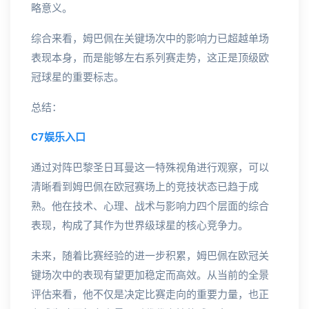
略意义。
综合来看，姆巴佩在关键场次中的影响力已超越单场
表现本身，而是能够左右系列赛走势，这正是顶级欧
冠球星的重要标志。
总结：
C7娱乐入口
通过对阵巴黎圣日耳曼这一特殊视角进行观察，可以
清晰看到姆巴佩在欧冠赛场上的竞技状态已趋于成
熟。他在技术、心理、战术与影响力四个层面的综合
表现，构成了其作为世界级球星的核心竞争力。
未来，随着比赛经验的进一步积累，姆巴佩在欧冠关
键场次中的表现有望更加稳定而高效。从当前的全景
评估来看，他不仅是决定比赛走向的重要力量，也正