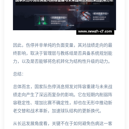
因此，伤停并非单纯的负面变量，其对战绩走向的最
终影响，取决于管理层与教练组是否具备系统规划能
力，以及是否能够将危机转化为结构性升级的动力。
总结：
总体而言，国家队伤停消息频发对阵容重建与未来战
绩走向产生了深远而复杂的影响。它在短期内削弱阵
容稳定性、增加比赛不确定性，却也在无形中推动新
老交替和战术革新，加速球队结构的更新换代。
从长远发展角度看，关键不在于如何避免伤病这一客