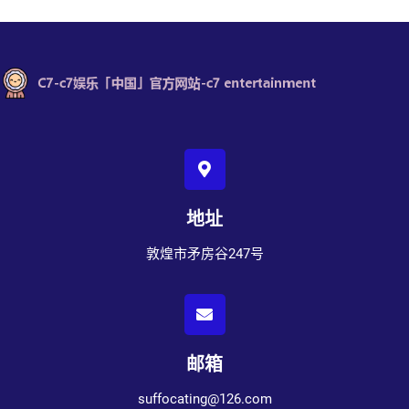
地址
敦煌市矛房谷247号
邮箱
suffocating@126.com