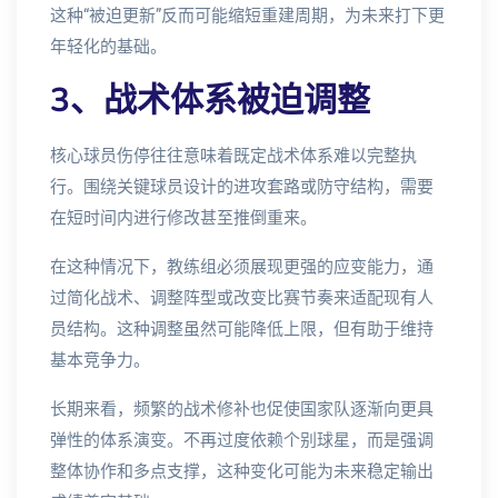
这种“被迫更新”反而可能缩短重建周期，为未来打下更
年轻化的基础。
3、战术体系被迫调整
核心球员伤停往往意味着既定战术体系难以完整执
行。围绕关键球员设计的进攻套路或防守结构，需要
在短时间内进行修改甚至推倒重来。
在这种情况下，教练组必须展现更强的应变能力，通
过简化战术、调整阵型或改变比赛节奏来适配现有人
员结构。这种调整虽然可能降低上限，但有助于维持
基本竞争力。
长期来看，频繁的战术修补也促使国家队逐渐向更具
弹性的体系演变。不再过度依赖个别球星，而是强调
整体协作和多点支撑，这种变化可能为未来稳定输出