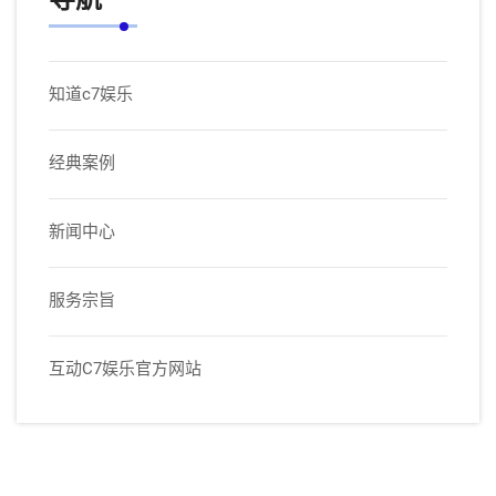
知道c7娱乐
经典案例
新闻中心
服务宗旨
互动C7娱乐官方网站