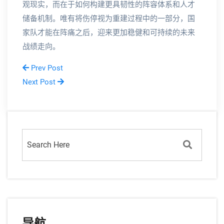
观现实，而在于如何构建更具韧性的阵容体系和人才
储备机制。唯有将伤停视为重建过程中的一部分，国
家队才能在阵痛之后，迎来更加稳健和可持续的未来
战绩走向。
Prev Post
Next Post
导航