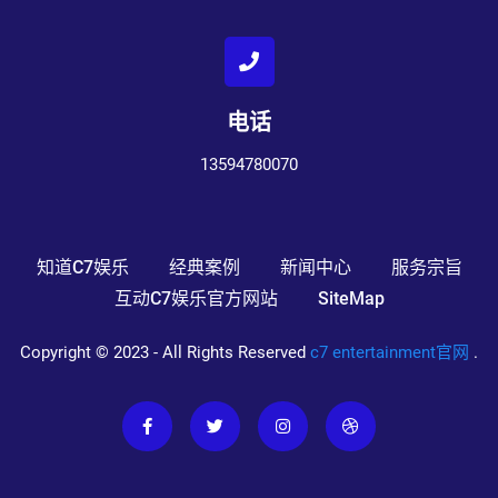
电话
13594780070
知道c7娱乐
经典案例
新闻中心
服务宗旨
互动C7娱乐官方网站
SiteMap
Copyright © 2023 - All Rights Reserved
c7 entertainment官网
.