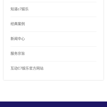
知道c7娱乐
经典案例
新闻中心
服务宗旨
互动C7娱乐官方网站