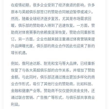
在疫情初期，很多企业受到了经济衰退的影响，许多
原本与英超俱乐部签订的赞助合同被迫暂停或减少。
然而，随着全球经济逐步复苏，尤其是市场需求回
暖，俱乐部的赞助收入得到了迅速恢复。一方面，赞
助商对体育赛事的依赖度逐渐恢复，赞助合同重新签
订。另一方面，企业也越来越注重通过体育营销来提
升品牌曝光度，俱乐部的商业合作因此也迎来了新的
增长机遇。
例如，像阿迪达斯、耐克和宝马等大品牌，已经重新
恢复了与各大英超俱乐部的合作关系，并增加了赞助
金额。与此同时，俱乐部还通过推出更加多样化的商
业合作形式，吸引了其他行业的赞助商，比如科技、
金融和健康产业等。赞助商不仅仅提供资金支持，还
通过联合营销、广告推广等形式，与俱乐部共享商业
利益。