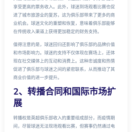
享受更高的票务收入。此外，球迷到场观看比赛也促
进了城市旅游业的复苏，这为俱乐部带来了更多的商
业机会。球迷文化的重塑和恢复，意味着俱乐部能够
在传统收入渠道上获得更加稳定的财务支持。
值得注意的是，球迷回归还影响了俱乐部的品牌价值
和市场影响力。球迷的支持不仅体现在赛场上，还体
现在社交媒体上的互动和消费上。这种忠诚度和热情
促进了俱乐部与球迷之间的紧密联系，从而推动了其
商业价值的进一步提升。
2、转播合同和国际市场扩
展
转播权是英超俱乐部收入的重要组成部分，而疫情期
间，尽管球迷无法现场观看比赛，但赛事仍然通过电