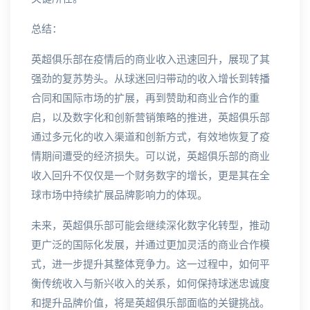
总结：
英超俱乐部在疫情后的商业收入迅速回升，展现了其
强劲的复苏势头。从球迷回归带动的收入增长到转播
合同和国际市场的扩展，再到赞助和商业合作的重
启，以及数字化和创新营销策略的推进，英超俱乐部
通过多元化的收入渠道和创新方式，有效地恢复了疫
情期间遭受的经济损失。可以说，英超俱乐部的商业
收入回升不仅仅是一个财务数字的增长，更是其在全
球市场中持续扩展品牌影响力的体现。
未来，英超俱乐部可能会继续深化数字化转型，推动
更广泛的国际化发展，并通过更加灵活的商业合作模
式，进一步提升其整体竞争力。这一过程中，如何平
衡传统收入与新兴收入的关系，如何保持球迷忠诚度
和提升品牌价值，将是英超俱乐部面临的关键挑战。