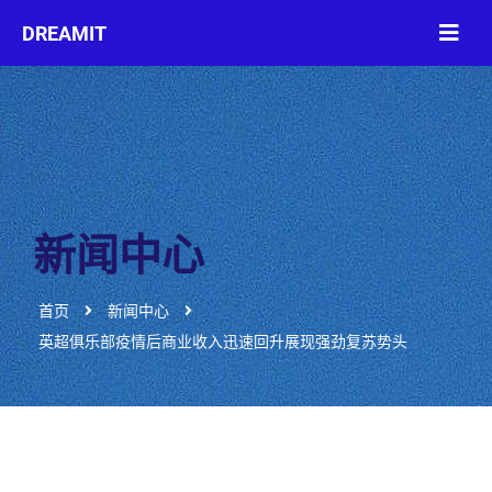
新闻中心
首页
新闻中心
英超俱乐部疫情后商业收入迅速回升展现强劲复苏势头