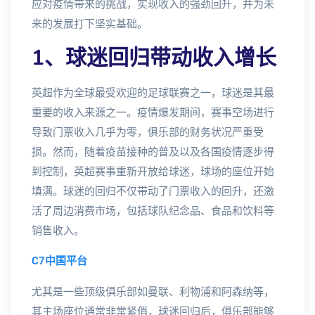
应对疫情带来的挑战，实现收入的强劲回升，并为未
来的发展打下坚实基础。
1、球迷回归带动收入增长
英超作为全球最受欢迎的足球联赛之一，球迷是其最
重要的收入来源之一。疫情爆发期间，赛事空场进行
导致门票收入几乎为零，俱乐部的财务状况严重受
损。然而，随着疫苗接种的普及以及各国疫情逐步得
到控制，英超赛事重新开放给球迷，球场的座位开始
填满。球迷的回归不仅带动了门票收入的回升，还激
活了周边消费市场，包括球队纪念品、食品和饮料等
销售收入。
C7中国平台
尤其是一些顶级俱乐部如曼联、利物浦和阿森纳等，
其主场座位通常非常紧俏，球迷回归后，俱乐部能够