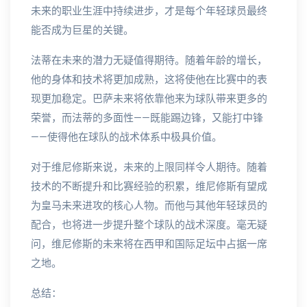
未来的职业生涯中持续进步，才是每个年轻球员最终
能否成为巨星的关键。
法蒂在未来的潜力无疑值得期待。随着年龄的增长，
他的身体和技术将更加成熟，这将使他在比赛中的表
现更加稳定。巴萨未来将依靠他来为球队带来更多的
荣誉，而法蒂的多面性——既能踢边锋，又能打中锋
——使得他在球队的战术体系中极具价值。
对于维尼修斯来说，未来的上限同样令人期待。随着
技术的不断提升和比赛经验的积累，维尼修斯有望成
为皇马未来进攻的核心人物。而他与其他年轻球员的
配合，也将进一步提升整个球队的战术深度。毫无疑
问，维尼修斯的未来将在西甲和国际足坛中占据一席
之地。
总结：