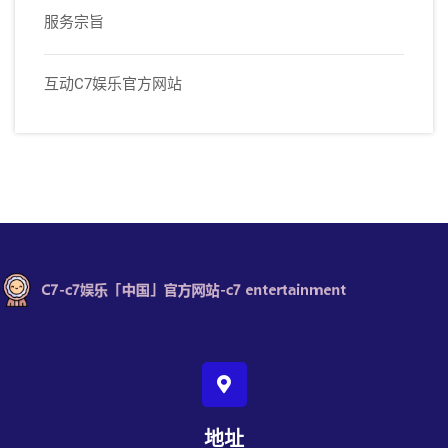
服务宗旨
互动C7娱乐官方网站
地址