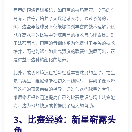
西甲的顶级青训系统，如巴萨的拉玛西亚、皇马的皇
马青训营等，培养了无数足球天才。通过系统的训
练，这些年轻球员不仅能够得到丰富的战术理解，还
能在高水平的比赛中锤炼自己的技术与心理素质。对
于法蒂而言，巴萨的青训体系为他提供了完善的技术
培养，而他能够在如此高强度的联赛中脱颖而出，正
是得益于这种精细化的培养。
此外，成长环境还包括与经验丰富球员的互动。在皇
家马德里，维尼修斯在初入一线队时，得到了像本泽
马这样的顶级前锋的指导。通过与这些球星的合作，
维尼修斯得以迅速提高自己的比赛意识与场上决策能
力，这为他的快速成长提供了极大的帮助。
3、比赛经验：新星崭露头
角