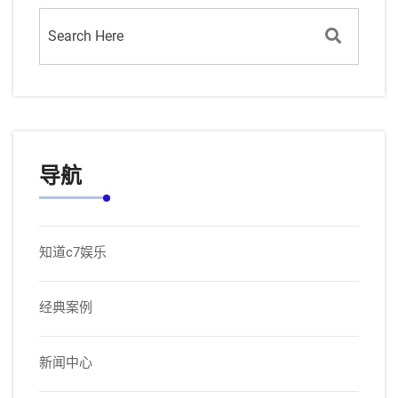
导航
知道c7娱乐
经典案例
新闻中心