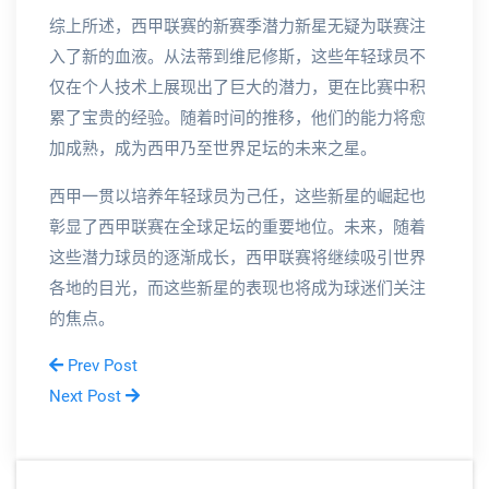
综上所述，西甲联赛的新赛季潜力新星无疑为联赛注
入了新的血液。从法蒂到维尼修斯，这些年轻球员不
仅在个人技术上展现出了巨大的潜力，更在比赛中积
累了宝贵的经验。随着时间的推移，他们的能力将愈
加成熟，成为西甲乃至世界足坛的未来之星。
西甲一贯以培养年轻球员为己任，这些新星的崛起也
彰显了西甲联赛在全球足坛的重要地位。未来，随着
这些潜力球员的逐渐成长，西甲联赛将继续吸引世界
各地的目光，而这些新星的表现也将成为球迷们关注
的焦点。
Prev Post
Next Post