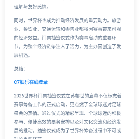
理解与友好感情。
同时，世界杯也成为推动经济发展的重要动力。旅游
业、餐饮业、交通运输和零售业都将因赛事带来可观
的经济效益。门票抽签仪式作为赛事启动的重要环
节，为整个经济链条注入了活力，为主办国创造了发
展机遇。
总结：
C7娱乐在线登录
2026世界杯门票抽签仪式在苏黎世的启幕不仅标志着
赛事筹备工作的正式启动，更点燃了全球球迷对足球
盛会的热情。通过仪式的精彩呈现、全球球迷的积极
参与、便捷高效的票务安排以及对文化交流和经济发
展的推动，抽签仪式成为了世界杯筹备过程中不可或