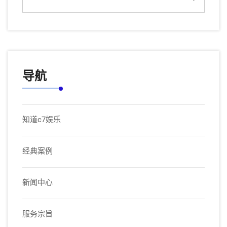
导航
知道c7娱乐
经典案例
新闻中心
服务宗旨