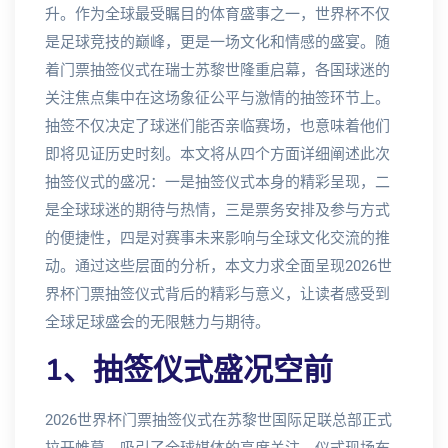
升。作为全球最受瞩目的体育盛事之一，世界杯不仅
是足球竞技的巅峰，更是一场文化和情感的盛宴。随
着门票抽签仪式在瑞士苏黎世隆重启幕，各国球迷的
关注焦点集中在这场象征公平与激情的抽签环节上。
抽签不仅决定了球迷们能否亲临赛场，也意味着他们
即将见证历史时刻。本文将从四个方面详细阐述此次
抽签仪式的盛况：一是抽签仪式本身的精彩呈现，二
是全球球迷的期待与热情，三是票务安排及参与方式
的便捷性，四是对赛事未来影响与全球文化交流的推
动。通过这些层面的分析，本文力求全面呈现2026世
界杯门票抽签仪式背后的精彩与意义，让读者感受到
全球足球盛会的无限魅力与期待。
1、抽签仪式盛况空前
2026世界杯门票抽签仪式在苏黎世国际足联总部正式