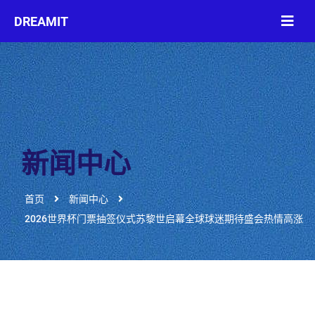
新闻中心
首页
新闻中心
2026世界杯门票抽签仪式苏黎世启幕全球球迷期待盛会热情高涨