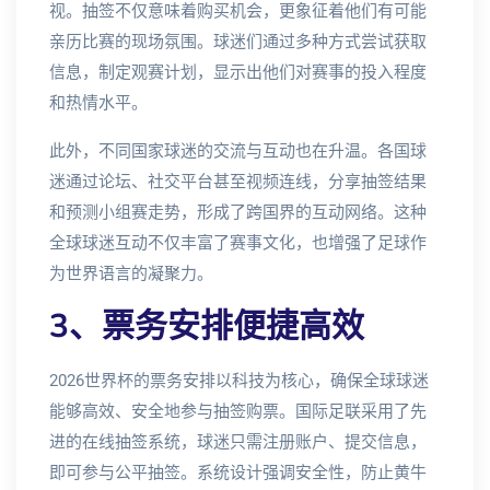
视。抽签不仅意味着购买机会，更象征着他们有可能
亲历比赛的现场氛围。球迷们通过多种方式尝试获取
信息，制定观赛计划，显示出他们对赛事的投入程度
和热情水平。
此外，不同国家球迷的交流与互动也在升温。各国球
迷通过论坛、社交平台甚至视频连线，分享抽签结果
和预测小组赛走势，形成了跨国界的互动网络。这种
全球球迷互动不仅丰富了赛事文化，也增强了足球作
为世界语言的凝聚力。
3、票务安排便捷高效
2026世界杯的票务安排以科技为核心，确保全球球迷
能够高效、安全地参与抽签购票。国际足联采用了先
进的在线抽签系统，球迷只需注册账户、提交信息，
即可参与公平抽签。系统设计强调安全性，防止黄牛