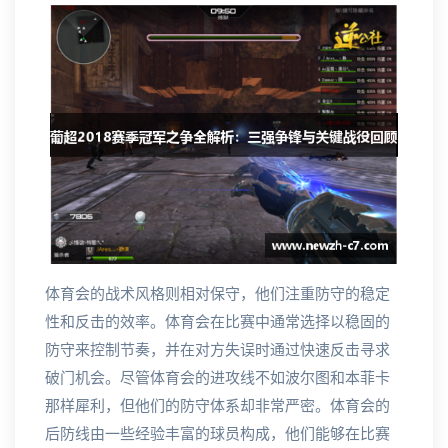
体育会的战术风格则相对保守，他们注重防守的稳定
性和反击的效率。体育会在比赛中通常选择以稳固的
防守来控制节奏，并在对方失误时通过快速反击寻求
破门机会。尽管体育会的进攻线不如波尔图和本菲卡
那样犀利，但他们的防守体系却非常严密。体育会的
后防线由一些经验丰富的球员构成，他们能够在比赛