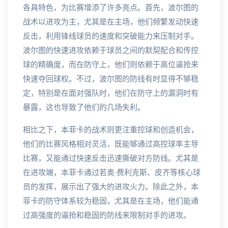
各具特色，为比赛增添了许多亮点。首先，波尔图的
战术以进攻为主，尤其是在主场，他们频繁发动快速
反击，利用锋线球员的速度和突破能力来压制对手。
波尔图的快速进攻依赖于球员之间的默契配合和传控
球的精确度，而在防守上，他们则依赖于高位逼抢来
快速夺回球权。不过，波尔图的防线有时显得不够稳
定，特别是在面对强队时，他们在防守上的漏洞时有
暴露，这也导致了他们的几场失利。
相比之下，本菲卡的战术则更注重控球和创造机会，
他们的比赛风格相对灵活，既能够通过高控球率主导
比赛，又能通过快速反击迅速撕破对方防线。尤其是
在进攻端，本菲卡通过若奥·费利克斯、皮齐等核心球
员的发挥，展示出了强大的进攻火力。除此之外，本
菲卡的防守体系较为稳固，尤其是在主场，他们能通
过高强度的逼抢和稳固的防线来限制对手的进攻。