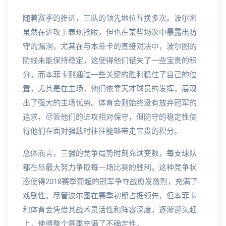
随着赛季的推进，三队的领先地位互换多次。波尔图
虽然在进攻上表现抢眼，但也在某些场次中暴露出防
守的漏洞，尤其在与本菲卡的直接对决中，波尔图的
防线未能保持稳定，这使得他们错失了一些宝贵的积
分。而本菲卡则通过一些关键的胜利稳住了自己的位
置，尤其是在主场，他们依靠天才球员的发挥，展现
出了强大的主场优势。体育会则始终没有放弃冠军的
追求，尽管他们的进攻相对保守，但防守的稳定性使
得他们在面对强敌时往往能够带走宝贵的积分。
总体而言，三强的竞争局势时刻充满变数，每支球队
都在尽最大努力争取每一场比赛的胜利。这种竞争状
态使得2018赛季葡超的冠军争夺战愈发激烈，充满了
戏剧性。尽管波尔图在赛季初期占据领先，但本菲卡
和体育会凭借其战术灵活性和阵容深度，逐渐迎头赶
上，使得整个赛季充满了不确定性。