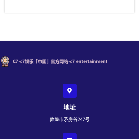
地址
敦煌市矛房谷247号