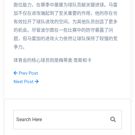
跑位能力，在赛季中屡屡为球队贡献关键进球。马雷
加不仅在进攻端起到了至关重要的作用，他的存在也
有效拉开了球队进攻的空间，为其他队员创造了更多
的机会。尽管波尔图在一些比赛中的防守暴露了问
题，但马雷加的进攻火力依然让球队保持了较强的竞
争力。
体育会的核心球员则是梅蒂奥·詹斯和卡
Prev Post
Next Post