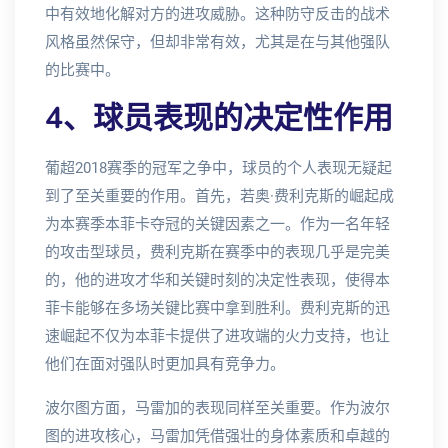
中有效地化解对方的进攻威胁。这种防守反击的战术
风格虽然保守，但却非常有效，尤其是在与其他强队
的比赛中。
4、球员表现的决定性作用
葡超2018赛季的冠军之争中，球员的个人表现无疑起
到了至关重要的作用。首先，若奥·费利克斯的崛起成
为本赛季本菲卡夺冠的关键因素之一。作为一名年轻
的攻击型球员，费利克斯在赛季中的表现几乎是完美
的，他的进攻才华和关键时刻的决定性表现，使得本
菲卡能够在多场关键比赛中拿到胜利。费利克斯的迅
速崛起不仅为本菲卡提供了进攻端的火力支持，也让
他们在面对强队时更加具有竞争力。
波尔图方面，马雷加的表现同样至关重要。作为波尔
图的进攻核心，马雷加凭借强壮的身体素质和卓越的