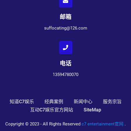
邮箱
suffocating@126.com
电话
13594780070
知道c7娱乐
经典案例
新闻中心
服务宗旨
互动C7娱乐官方网站
SiteMap
Copyright © 2023 - All Rights Reserved
c7 entertainment官网
.