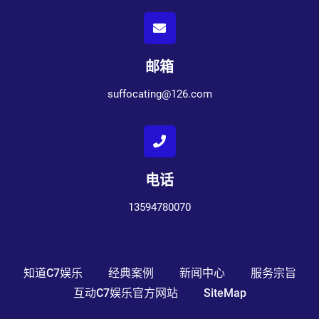
邮箱
suffocating@126.com
电话
13594780070
知道c7娱乐
经典案例
新闻中心
服务宗旨
互动C7娱乐官方网站
SiteMap