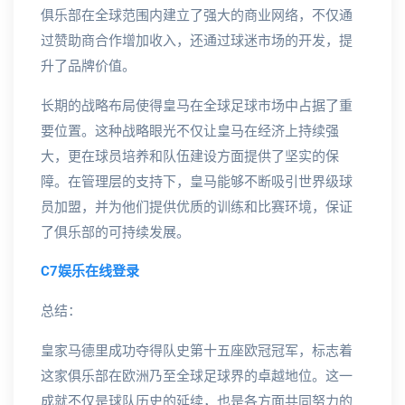
俱乐部在全球范围内建立了强大的商业网络，不仅通
过赞助商合作增加收入，还通过球迷市场的开发，提
升了品牌价值。
长期的战略布局使得皇马在全球足球市场中占据了重
要位置。这种战略眼光不仅让皇马在经济上持续强
大，更在球员培养和队伍建设方面提供了坚实的保
障。在管理层的支持下，皇马能够不断吸引世界级球
员加盟，并为他们提供优质的训练和比赛环境，保证
了俱乐部的可持续发展。
C7娱乐在线登录
总结：
皇家马德里成功夺得队史第十五座欧冠冠军，标志着
这家俱乐部在欧洲乃至全球足球界的卓越地位。这一
成就不仅是球队历史的延续，也是各方面共同努力的