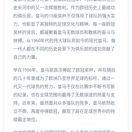
史长河中的又一次辉煌胜利。作为欧冠历史上最成功
的俱乐部，皇马的15座奖杯不仅体现了球队的强大实
力，也彰显了其独特的足球文化与精神。每一座欧冠
奖杯的背后，都凝聚着皇马无数球员和教练的奋斗与
拼搏。从1960年代的伟大球队到如今的现代皇马，每
一代人都在不同的历史背景下为俱乐部的成功贡献了
自己的力量。
早在1956年，皇马就首次捧起了欧冠奖杯，并在随后
的几十年里成为了欧洲乃至世界足球的标杆。通过一
代又一代球员的努力，皇马不仅在比赛中不断书写新
的纪录，也在全球范围内赢得了无数球迷的热爱与支
持。近年来，虽然面对众多强队的竞争，皇马依然屹
立不倒，再度夺得欧冠，展现了其在足球世界中的持
续霸主地位。