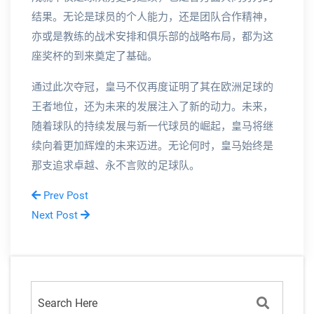
结果。无论是球员的个人能力，还是团队合作精神，
亦或是教练的战术安排和俱乐部的战略布局，都为这
座奖杯的到来奠定了基础。
通过此次夺冠，皇马不仅再度证明了其在欧洲足球的
王者地位，还为未来的发展注入了新的动力。未来，
随着球队的持续发展与新一代球员的崛起，皇马将继
续向着更加辉煌的未来迈进。无论何时，皇马始终是
那支追求卓越、永不言败的足球队。
Prev Post
Next Post