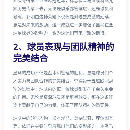
此次夺得第十五座欧冠冠军，标志着皇马继续将其光
辉历史传承下去。无论是俱乐部管理层，还是球员和
教练，都明白这种荣耀不仅仅是对过去成就的延续，
更是对未来的激励。这一成就进一步增强了皇马在全
球足球界的影响力，也为球迷们带来了新的期待。
2、球员表现与团队精神的
完美结合
皇马的成功不仅是战术和管理的胜利，更是球员们个
人实力与团队合作的完美结合。夺得第十五座欧冠冠
军的过程中，球队内的每一位球员都发挥了至关重要
的作用。无论是资深球员还是新星球员，都在这条征
途上贡献了自己的力量，体现了团队精神的重要性。
球队中的领军人物，如本泽马、莫德里奇、库尔图瓦
等，依旧在关键时刻展现出他们的卓越能力。本泽马