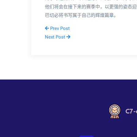
他们将会在接下来的赛季中，以更强的姿态迎
巴切必将书写属于自己的辉煌篇章。
Prev Post
Next Post