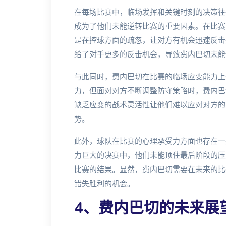
在每场比赛中，临场发挥和关键时刻的决策往
成为了他们未能逆转比赛的重要因素。在比赛
是在控球方面的疏忽，让对方有机会迅速反击
给了对手更多的反击机会，导致费内巴切未能
与此同时，费内巴切在比赛的临场应变能力上
力，但面对对方不断调整防守策略时，费内巴
缺乏应变的战术灵活性让他们难以应对对方的
势。
此外，球队在比赛的心理承受力方面也存在一
力巨大的决赛中，他们未能顶住最后阶段的压
比赛的结果。显然，费内巴切需要在未来的比
错失胜利的机会。
4、费内巴切的未来展