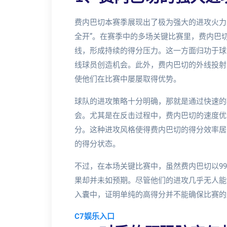
费内巴切本赛季展现出了极为强大的进攻火力
全开”。在赛季中的多场关键比赛里，费内巴
线，形成持续的得分压力。这一方面归功于球
线球员创造机会。此外，费内巴切的外线投射
使他们在比赛中屡屡取得优势。
球队的进攻策略十分明确，那就是通过快速的
会。尤其是在反击过程中，费内巴切的速度优
分。这种进攻风格使得费内巴切的得分效率居
的得分状态。
不过，在本场关键比赛中，虽然费内巴切以9
果却并未如预期。尽管他们的进攻几乎无人能
入囊中，证明单纯的高得分并不能确保比赛的
C7娱乐入口