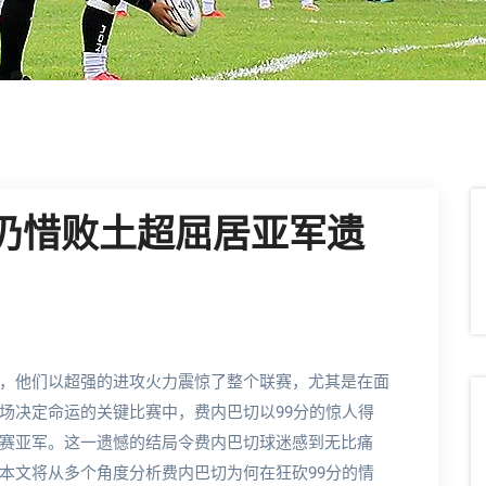
分仍惜败土超屈居亚军遗
，他们以超强的进攻火力震惊了整个联赛，尤其是在面
场决定命运的关键比赛中，费内巴切以99分的惊人得
赛亚军。这一遗憾的结局令费内巴切球迷感到无比痛
本文将从多个角度分析费内巴切为何在狂砍99分的情