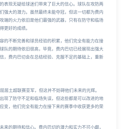
的表现无疑给球迷们带来了巨大的信心。球队在攻防两
们强大的潜力。虽然最终未能夺冠，但这一切都为费内
攻端的火力依旧是他们最强的武器，只有在防守和临场
得更好的成绩。
容的不断完善和球员经验的积累，他们完全有能力在接
球队的期待依旧很高，毕竟，费内巴切已经展现出强大
信，费内巴切会在总结经验、克服不足的基础上，重新
现屈居土超联赛亚军，但这并不妨碍他们未来的光辉。
出现了防守不足和临场失误，但这些都是可以改进的地
应变，他们完全有能力在接下来的赛季中收获更多的荣
未来的期待和信心。费内巴切的潜力和实力不可小觑，