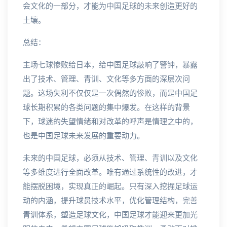
会文化的一部分，才能为中国足球的未来创造更好的
土壤。
总结：
主场七球惨败给日本，给中国足球敲响了警钟，暴露
出了技术、管理、青训、文化等多方面的深层次问
题。这场失利不仅仅是一次偶然的惨败，而是中国足
球长期积累的各类问题的集中爆发。在这样的背景
下，球迷的失望情绪和对改革的呼声是情理之中的，
也是中国足球未来发展的重要动力。
未来的中国足球，必须从技术、管理、青训以及文化
等多维度进行全面改革。唯有通过系统性的改进，才
能摆脱困境，实现真正的崛起。只有深入挖掘足球运
动的内涵，提升球员技术水平，优化管理结构，完善
青训体系，塑造足球文化，中国足球才能迎来更加光