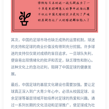
其次，中国的足球市场也缺乏成熟的运营机制，球迷
的支持和足球的商业价值没有得到充分挖掘。许多球
迷的支持仅仅是对成绩的盲目追求，一旦球队失利，
便容易出现情绪化的批评和否定，缺乏理性和耐心。
这种文化上的急功近利，阻碍了中国足球的健康发
展。
最后，中国足球的基层文化建设也需要加强。要让足
球真正深入到广大青少年心中，必须从校园足球、业
余足球等基层领域开始培养对足球的热爱和兴趣。通
过一系列长期的文化活动和足球推广，使足球成为社