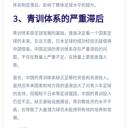
体系明显落后，影响了整体足球水平的提升。
3、青训体系的严重滞后
青训体系是足球发展的基础，直接决定着一个国家足
球的未来。在这方面，日本足球的成功经验无疑值得
中国借鉴。中国足球的青训体系存在严重滞后的问
题，不仅在数量上严重不足，在质量上更是差强人
意。
首先，中国的青训体系缺乏足够的资金和资源投入。
虽然近年来国家和地方政府逐渐加大了对青少年足球
的支持，但相较于日本等足球强国，中国的青训投入
仍显不足。缺乏基础设施建设，青训教练员的水平不
高，也导致了大量潜力球员未能得到有效的培养和发
展。