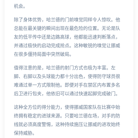
机会。
除了身体优势，哈兰德的门前嗅觉同样令人惊叹。他
总能在最关键的瞬间出现在最危险的位置。无论是队
友的低平传中还是边路高球，他都能迅速判断落点，
并通过极快的启动完成抢点。这种敏锐的嗅觉让挪威
在很多僵持局面中突然破局。
值得注意的是，哈兰德的射门方式也极为丰富。左
脚、右脚以及头球能力都十分出色，使得防守球员很
难通过单一方式限制他。即便对手在禁区内布置多名
后卫进行包夹，他依旧可以通过快速起脚完成破门。
这种全方位的得分能力，使得挪威国家队在比赛中始
终拥有稳定的进球来源。只要哈兰德在场，对手的防
线就必须高度警惕，这种持续施压让挪威的进攻始终
保持威胁。