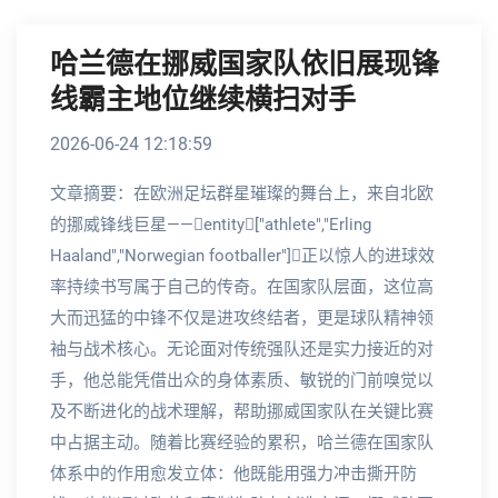
哈兰德在挪威国家队依旧展现锋
线霸主地位继续横扫对手
2026-06-24 12:18:59
文章摘要：在欧洲足坛群星璀璨的舞台上，来自北欧
的挪威锋线巨星——entity["athlete","Erling
Haaland","Norwegian footballer"]正以惊人的进球效
率持续书写属于自己的传奇。在国家队层面，这位高
大而迅猛的中锋不仅是进攻终结者，更是球队精神领
袖与战术核心。无论面对传统强队还是实力接近的对
手，他总能凭借出众的身体素质、敏锐的门前嗅觉以
及不断进化的战术理解，帮助挪威国家队在关键比赛
中占据主动。随着比赛经验的累积，哈兰德在国家队
体系中的作用愈发立体：他既能用强力冲击撕开防