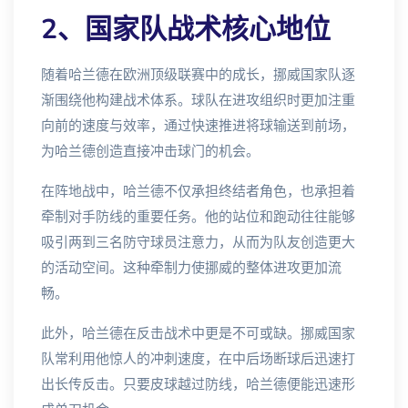
2、国家队战术核心地位
随着哈兰德在欧洲顶级联赛中的成长，挪威国家队逐
渐围绕他构建战术体系。球队在进攻组织时更加注重
向前的速度与效率，通过快速推进将球输送到前场，
为哈兰德创造直接冲击球门的机会。
在阵地战中，哈兰德不仅承担终结者角色，也承担着
牵制对手防线的重要任务。他的站位和跑动往往能够
吸引两到三名防守球员注意力，从而为队友创造更大
的活动空间。这种牵制力使挪威的整体进攻更加流
畅。
此外，哈兰德在反击战术中更是不可或缺。挪威国家
队常利用他惊人的冲刺速度，在中后场断球后迅速打
出长传反击。只要皮球越过防线，哈兰德便能迅速形