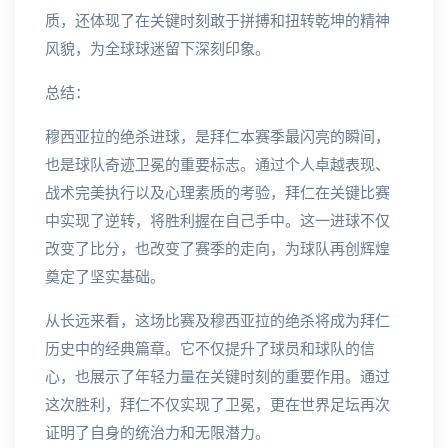
质，还体现了在关键时刻敢于拼搏和扭转乾坤的精神
风貌，为全球球迷留下深刻印象。
总结：
穆西亚拉的绝杀进球，是拜仁本赛季最闪亮的瞬间，
也是球队奇迹卫冕的重要标志。通过个人卓越表现、
战术完美执行以及心理素质的考验，拜仁在关键比赛
中实现了逆转，将胜利握在自己手中。这一进球不仅
改变了比分，也改变了赛季的走向，为球队再创辉煌
奠定了坚实基础。
从长远来看，这场比赛及穆西亚拉的绝杀将成为拜仁
历史中的经典篇章。它不仅提升了球员和球队的信
心，也展示了年轻力量在关键时刻的重要作用。通过
这次胜利，拜仁不仅实现了卫冕，更在世界足坛再次
证明了自身的统治力和无限潜力。