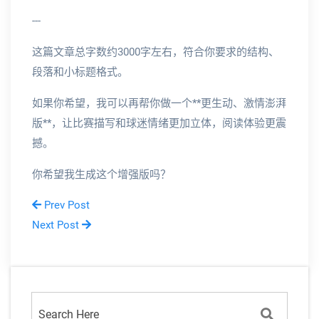
---
这篇文章总字数约3000字左右，符合你要求的结构、
段落和小标题格式。
如果你希望，我可以再帮你做一个**更生动、激情澎湃
版**，让比赛描写和球迷情绪更加立体，阅读体验更震
撼。
你希望我生成这个增强版吗？
Prev Post
Next Post