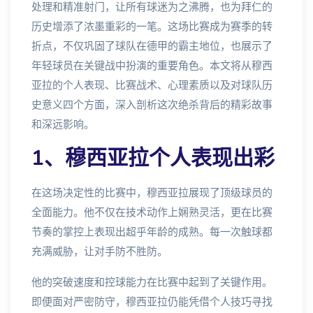
处理和精准射门，让所有球迷为之沸腾，也为拜仁的
历史增添了浓墨重彩的一笔。这场比赛成为赛季的转
折点，不仅巩固了球队在德甲的霸主地位，也展示了
年轻球员在关键战中扮演的重要角色。本文将从穆西
亚拉的个人表现、比赛战术、心理素质以及对球队历
史意义四个方面，深入剖析这次绝杀背后的精彩故事
和深远影响。
1、穆西亚拉个人表现出彩
在这场决定性的比赛中，穆西亚拉展现了顶级球员的
全面能力。他不仅在技术动作上娴熟灵活，更在比赛
节奏的掌控上表现出超乎年龄的成熟。每一次触球都
充满威胁，让对手防不胜防。
他的突破速度和控球能力在比赛中起到了关键作用。
即便面对严密防守，穆西亚拉仍能凭借个人技巧寻找