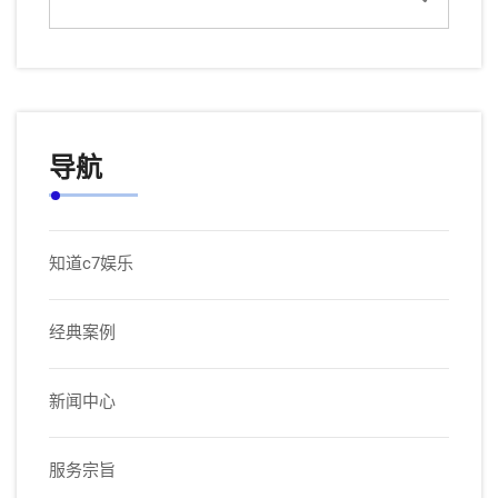
导航
知道c7娱乐
经典案例
新闻中心
服务宗旨