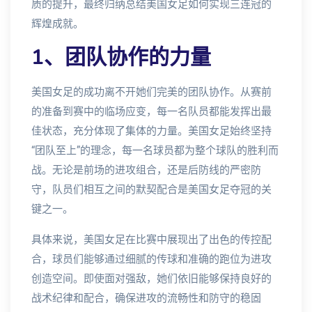
质的提升，最终归纳总结美国女足如何实现三连冠的
辉煌成就。
1、团队协作的力量
美国女足的成功离不开她们完美的团队协作。从赛前
的准备到赛中的临场应变，每一名队员都能发挥出最
佳状态，充分体现了集体的力量。美国女足始终坚持
“团队至上”的理念，每一名球员都为整个球队的胜利而
战。无论是前场的进攻组合，还是后防线的严密防
守，队员们相互之间的默契配合是美国女足夺冠的关
键之一。
具体来说，美国女足在比赛中展现出了出色的传控配
合，球员们能够通过细腻的传球和准确的跑位为进攻
创造空间。即使面对强敌，她们依旧能够保持良好的
战术纪律和配合，确保进攻的流畅性和防守的稳固