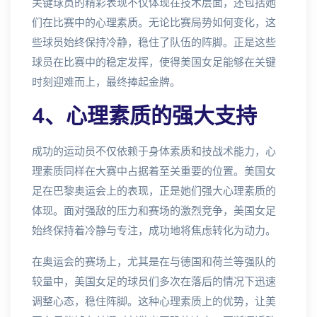
关键球员的精彩表现不仅体现在技术层面，还包括她
们在比赛中的心理素质。无论比赛局势如何变化，这
些球员始终保持冷静，稳住了队伍的阵脚。正是这些
球员在比赛中的稳定发挥，使得美国女足能够在关键
时刻迎难而上，最终捧起金牌。
4、心理素质的强大支持
成功的运动员不仅依赖于身体素质和技战术能力，心
理素质同样在大赛中占据着至关重要的位置。美国女
足在巴黎奥运会上的表现，正是她们强大心理素质的
体现。面对强敌的压力和赛场的激烈竞争，美国女足
始终保持着冷静与专注，成功地将焦虑转化为动力。
在奥运会的赛场上，尤其是在与德国和荷兰等强队的
较量中，美国女足的球员们多次在落后的情况下迅速
调整心态，稳住阵脚。这种心理素质上的优势，让美