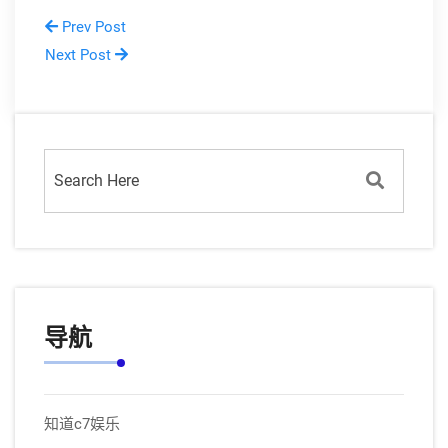
Prev Post
Next Post
导航
知道c7娱乐