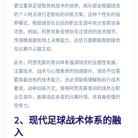
更注重其足球智商和技术的培养。俱乐部会根据球员
的个人特点进行定制化的训练方案，这种个性化的培
养模式，帮助球员在日后的职业生涯中充分发挥自身
优势。例如，阿贾克斯会特别关注球员的技术细节、
传球精准度和场上决策能力，这些方面都能帮助球员
在比赛中占据主动。
此外，阿贾克斯的青训体系强调球员的全面性发展，
注重技术、战术与心理素质的协调提升。球员不仅需
要具备出色的技术能力，还必须能够理解和执行战术
要求。这种训练方式，使得阿贾克斯青训的球员在职
业生涯中，能够适应多变的比赛环境，并具备较强的
竞争力。
2、现代足球战术体系的融
入