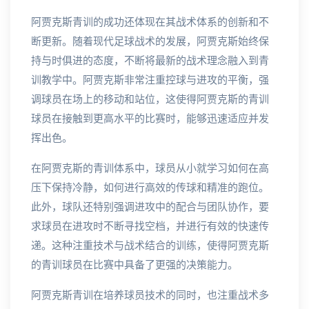
阿贾克斯青训的成功还体现在其战术体系的创新和不
断更新。随着现代足球战术的发展，阿贾克斯始终保
持与时俱进的态度，不断将最新的战术理念融入到青
训教学中。阿贾克斯非常注重控球与进攻的平衡，强
调球员在场上的移动和站位，这使得阿贾克斯的青训
球员在接触到更高水平的比赛时，能够迅速适应并发
挥出色。
在阿贾克斯的青训体系中，球员从小就学习如何在高
压下保持冷静，如何进行高效的传球和精准的跑位。
此外，球队还特别强调进攻中的配合与团队协作，要
求球员在进攻时不断寻找空档，并进行有效的快速传
递。这种注重技术与战术结合的训练，使得阿贾克斯
的青训球员在比赛中具备了更强的决策能力。
阿贾克斯青训在培养球员技术的同时，也注重战术多