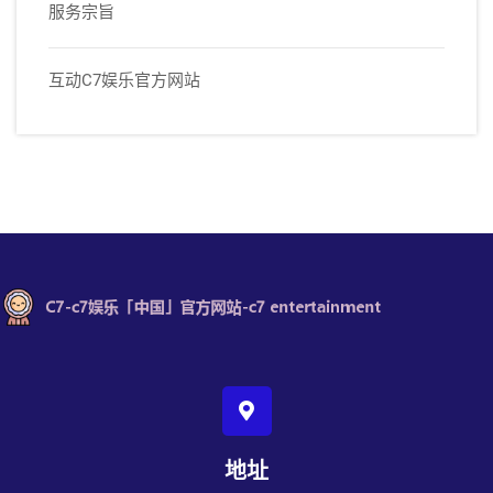
服务宗旨
互动C7娱乐官方网站
地址