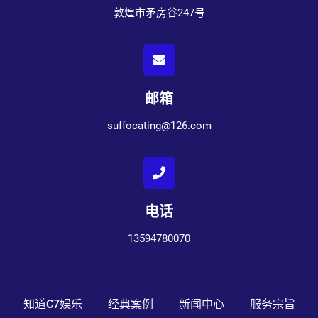
敦煌市矛房谷247号
邮箱
suffocating@126.com
电话
13594780070
知道c7娱乐
经典案例
新闻中心
服务宗旨