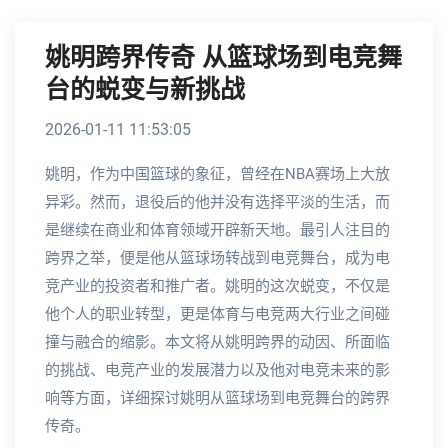
姚明跨界传奇 从篮球场到电竞舞
台的蜕变与新挑战
2026-01-11 11:53:05
姚明，作为中国篮球的象征，曾经在NBA赛场上大放
异彩。然而，退役后的他并没有选择平淡的生活，而
是继续在商业和体育领域开辟新天地。最引人注目的
跨界之举，便是他从篮球场转战到电竞舞台，成为电
竞产业的投资者和推广者。姚明的这次蜕变，不仅是
他个人的职业转型，更是体育与电竞两大行业之间碰
撞与融合的缩影。本文将从姚明跨界的动因、所面临
的挑战、电竞产业的发展潜力以及他对电竞未来的影
响等方面，详细探讨姚明从篮球场到电竞舞台的跨界
传奇。