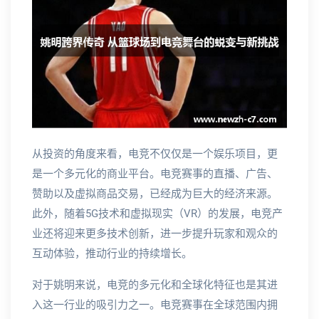
从投资的角度来看，电竞不仅仅是一个娱乐项目，更
是一个多元化的商业平台。电竞赛事的直播、广告、
赞助以及虚拟商品交易，已经成为巨大的经济来源。
此外，随着5G技术和虚拟现实（VR）的发展，电竞产
业还将迎来更多技术创新，进一步提升玩家和观众的
互动体验，推动行业的持续增长。
对于姚明来说，电竞的多元化和全球化特征也是其进
入这一行业的吸引力之一。电竞赛事在全球范围内拥