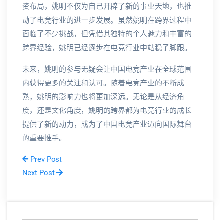
资布局，姚明不仅为自己开辟了新的事业天地，也推
动了电竞行业的进一步发展。虽然姚明在跨界过程中
面临了不少挑战，但凭借其独特的个人魅力和丰富的
跨界经验，姚明已经逐步在电竞行业中站稳了脚跟。
未来，姚明的参与无疑会让中国电竞产业在全球范围
内获得更多的关注和认可。随着电竞产业的不断成
熟，姚明的影响力也将更加深远。无论是从经济角
度，还是文化角度，姚明的跨界都为电竞行业的成长
提供了新的动力，成为了中国电竞产业迈向国际舞台
的重要推手。
Prev Post
Next Post