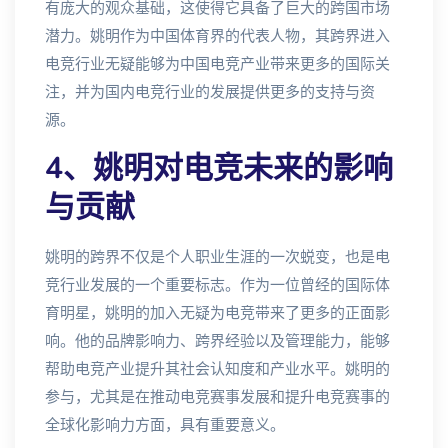
有庞大的观众基础，这使得它具备了巨大的跨国市场
潜力。姚明作为中国体育界的代表人物，其跨界进入
电竞行业无疑能够为中国电竞产业带来更多的国际关
注，并为国内电竞行业的发展提供更多的支持与资
源。
4、姚明对电竞未来的影响
与贡献
姚明的跨界不仅是个人职业生涯的一次蜕变，也是电
竞行业发展的一个重要标志。作为一位曾经的国际体
育明星，姚明的加入无疑为电竞带来了更多的正面影
响。他的品牌影响力、跨界经验以及管理能力，能够
帮助电竞产业提升其社会认知度和产业水平。姚明的
参与，尤其是在推动电竞赛事发展和提升电竞赛事的
全球化影响力方面，具有重要意义。