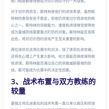
射门精度都使得他成为切尔西防守的一大隐患。
对于切尔西而言，斯特林是他们的进攻希望。虽然斯
特林的表现有些不稳定，但他仍然是切尔西进攻的核
心之一。斯特林的突破能力、速度和进球嗅觉使得他
成为曼城防线需要重点盯防的对象。斯特林能否发挥
出色，将对切尔西的进攻产生至关重要的影响。
两位球员在这场比赛中的对决，除了体现在进攻端，
还将在心理上产生重大影响。哈兰德能否继续保持高
效进球，斯特林能否通过自己的突破威胁曼城的防
线，都可能成为比赛中的决定性因素。
3、战术布置与双方教练的
较量
曼城主帅瓜迪奥拉的战术布置一直以来以高压和控球