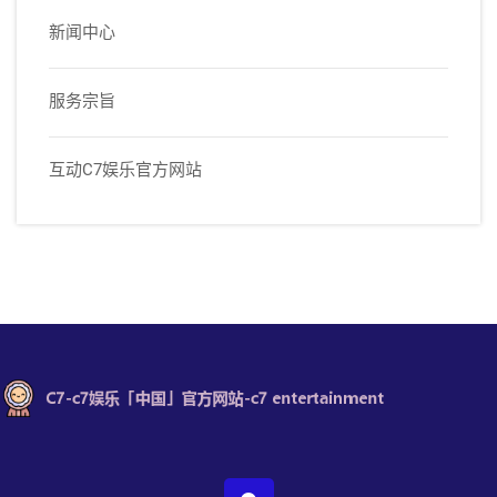
新闻中心
服务宗旨
互动C7娱乐官方网站