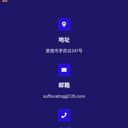
地址
敦煌市矛房谷247号
邮箱
suffocating@126.com