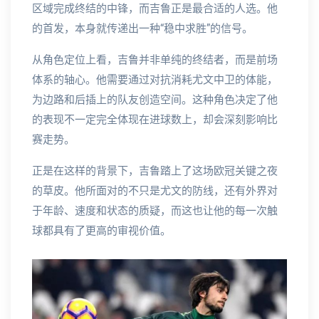
区域完成终结的中锋，而吉鲁正是最合适的人选。他
的首发，本身就传递出一种“稳中求胜”的信号。
从角色定位上看，吉鲁并非单纯的终结者，而是前场
体系的轴心。他需要通过对抗消耗尤文中卫的体能，
为边路和后插上的队友创造空间。这种角色决定了他
的表现不一定完全体现在进球数上，却会深刻影响比
赛走势。
正是在这样的背景下，吉鲁踏上了这场欧冠关键之夜
的草皮。他所面对的不只是尤文的防线，还有外界对
于年龄、速度和状态的质疑，而这也让他的每一次触
球都具有了更高的审视价值。