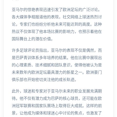
亚马尔的惊艳表现迅速引发了欧洲足坛的广泛讨论。
各大媒体争相报道他的表现，社交网络上球迷热烈讨
论，专家们也纷纷分析他未来可能达到的高度。这种
热议不仅体现了他本场比赛的影响力，也预示着他在
国际舞台上的潜在价值。
许多足球评论员指出，亚马尔的表现不仅是偶然，而
是巴萨青训体系多年培养的结果。他在比赛中展现出
的心理素质、技术细腻和团队意识，使得他被认为是
未来数年内欧洲足坛最具潜力的新星之一。欧洲豪门
俱乐部也开始密切关注他的成长轨迹。
此外，球迷和专家对于亚马尔未来的职业发展充满期
待。他不仅有潜力成为巴萨的核心球员，还可能在欧
洲冠军联赛和国家队赛场上取得巨大成就。这样的前
景，让他成为媒体和球迷心中讨论的焦点，也激发了