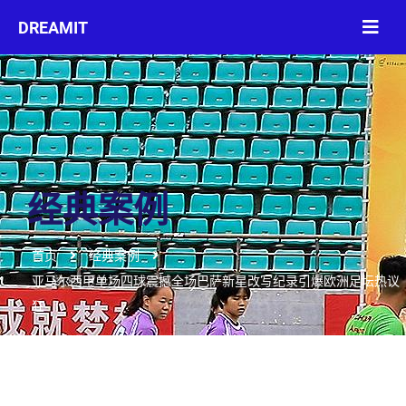
经典案例
首页
经典案例
亚马尔西甲单场四球震撼全场巴萨新星改写纪录引爆欧洲足坛热议
狂