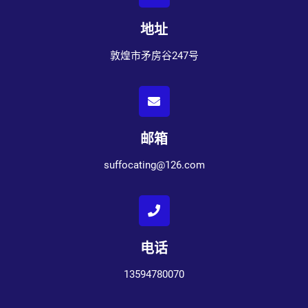
地址
敦煌市矛房谷247号
邮箱
suffocating@126.com
电话
13594780070