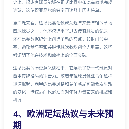
史上，很少有球员能够在正式比赛中如此高效地完成
进球，这使得亚马尔的名字迅速登上历史榜单。
更广泛来看，这场比赛让他成为近年来最年轻的单场
四球球员之一。他不仅追平了过去传奇球员的记录，
还在比赛数据统计上创造了新的亮点，如射门命中
率、助攻参与率和关键传球次数均创个人新高，这些
都证明了他在技术和效率上的全面突破。
这场比赛的历史意义还在于，它展示了新一代球员对
西甲传统格局的冲击力。随着年轻球员像亚马尔这样
迅速崛起，西甲的比赛风格和竞争格局可能会发生新
的变化，传统豪门也必须面对年轻力量带来的挑战和
机遇。
4、欧洲足坛热议与未来预
期