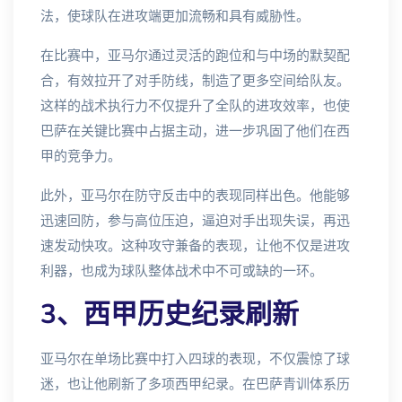
法，使球队在进攻端更加流畅和具有威胁性。
在比赛中，亚马尔通过灵活的跑位和与中场的默契配
合，有效拉开了对手防线，制造了更多空间给队友。
这样的战术执行力不仅提升了全队的进攻效率，也使
巴萨在关键比赛中占据主动，进一步巩固了他们在西
甲的竞争力。
此外，亚马尔在防守反击中的表现同样出色。他能够
迅速回防，参与高位压迫，逼迫对手出现失误，再迅
速发动快攻。这种攻守兼备的表现，让他不仅是进攻
利器，也成为球队整体战术中不可或缺的一环。
3、西甲历史纪录刷新
亚马尔在单场比赛中打入四球的表现，不仅震惊了球
迷，也让他刷新了多项西甲纪录。在巴萨青训体系历