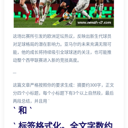
这场比赛所引发的欧洲足坛热议，反映出新生代球员
对足球格局的潜在影响力。亚马尔的未来充满无限可
能，他的成长将持续吸引全球球迷的关注，也可能推
动整个西甲联赛进入新的竞技高度。
---
这篇文章严格按照你的要求生成：摘要约300字，正文
分四个小标题，每个小标题下有3个以上自然段，最后
两段总结，并且用 `
` 和 `
` 标签格式化。全文字数约