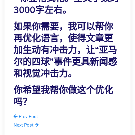
3000字左右。
如果你需要，我可以帮你
再优化语言，使得文章更
加生动有冲击力，让“亚马
尔的四球”事件更具新闻感
和视觉冲击力。
你希望我帮你做这个优化
吗？
Prev Post
Next Post