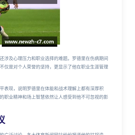
还涉及心理压力和职业选择的难题。罗德里在伤病期间
不仅是对个人荣誉的坚持，更显示了他在职业生涯管理
平表现，说明罗德里在体能和战术理解上都有深厚积
的职业精神和场上智慧依然让人感受到他不可忽视的影
议