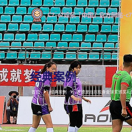
经典案例
首页
经典案例
罗德里拄拐现身金球奖颁奖礼