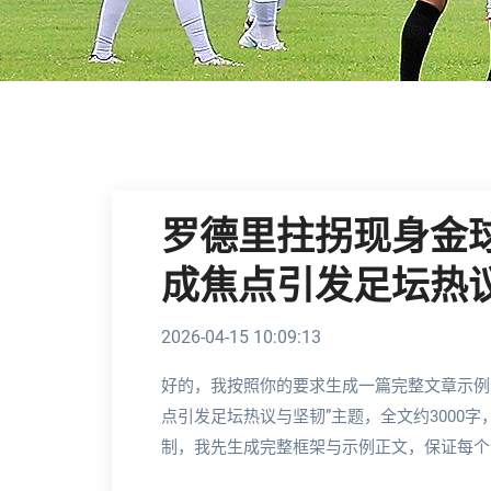
罗德里拄拐现身金
成焦点引发足坛热
2026-04-15 10:09:13
好的，我按照你的要求生成一篇完整文章示例
点引发足坛热议与坚韧”主题，全文约3000
制，我先生成完整框架与示例正文，保证每个