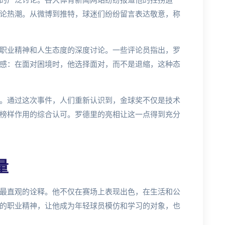
的广泛讨论。各大体育新闻网站纷纷报道他的拄拐造
论热潮。从微博到推特，球迷们纷纷留言表达敬意，称
职业精神和人生态度的深度讨论。一些评论员指出，罗
感：在面对困境时，他选择面对，而不是退缩，这种态
。通过这次事件，人们重新认识到，金球奖不仅是技术
榜样作用的综合认可。罗德里的亮相让这一点得到充分
量
最直观的诠释。他不仅在赛场上表现出色，在生活和公
的职业精神，让他成为年轻球员模仿和学习的对象，也