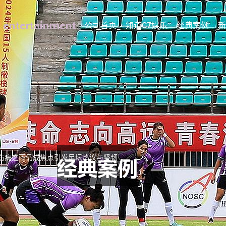
公司首页
知道c7娱乐
经典案例
新
伤病之下仍成焦点引发足坛热议与坚韧