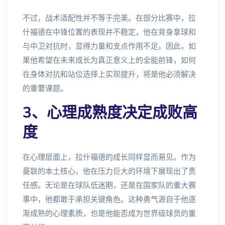
不过，战术适配性并不等于完美。在部分比赛中，拉
什福德在中锋位置的表现并不稳定，他在背身拿球和
与中卫对抗时，显得力量和支点作用不足。因此，如
果他希望在未来成长为真正意义上的全能前锋，如何
在身体对抗和站位选择上实现提升，将是他必须解决
的重要课题。
3、心理成熟度决定成败高
度
在心理层面上，拉什福德的成长同样显而易见。作为
曼联的本土核心，他在压力巨大的环境下展现出了责
任感。无论是在球队低迷期，还是在国家队的重大赛
事中，他都敢于承担关键角色。这种勇气源自于他逐
渐成熟的心理素质，也是他能否成为世界级球员的重