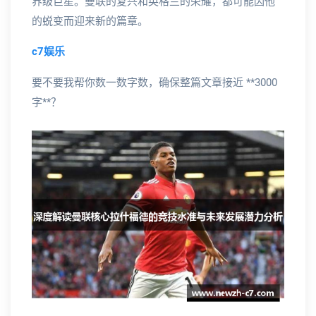
界级巨星。曼联的复兴和英格兰的荣耀，都可能因他
的蜕变而迎来新的篇章。
c7娱乐
要不要我帮你数一数字数，确保整篇文章接近 **3000
字**？