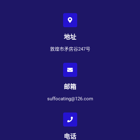
地址
敦煌市矛房谷247号
邮箱
suffocating@126.com
电话