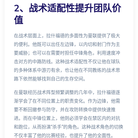
2、战术适配性提升团队价
值
在战术层面上，拉什福德的多面性为曼联提供了极大
的便利。他既可以出任左边锋，以内切和射门作为主
要威胁；也可以在需要时担任中锋角色，利用速度冲
击对方的中路防线。这种战术适配性不仅让他在球队
的多种体系中游刃有余，也让他在不同教练的战术思
路下依然能够找到自己的生存空间。
在曼联经历战术阵型频繁调整的几年中，拉什福德逐
渐学会了在不同位置上的职责变化。作为边锋，他需
要不断回撤参与防守，并在攻防转换中提供快速推
进。而在中锋位置上，他则必须学会在禁区内的对抗
和跑位，从而扮演“杀手”的角色。这种战术角色的切换
不仅丰富了他的比赛经验，也提升了他的全面性。