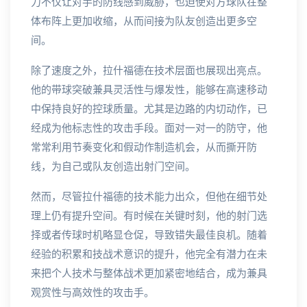
力不仅让对手的防线感到威胁，也迫使对方球队在整
体布阵上更加收缩，从而间接为队友创造出更多空
间。
除了速度之外，拉什福德在技术层面也展现出亮点。
他的带球突破兼具灵活性与爆发性，能够在高速移动
中保持良好的控球质量。尤其是边路的内切动作，已
经成为他标志性的攻击手段。面对一对一的防守，他
常常利用节奏变化和假动作制造机会，从而撕开防
线，为自己或队友创造出射门空间。
然而，尽管拉什福德的技术能力出众，但他在细节处
理上仍有提升空间。有时候在关键时刻，他的射门选
择或者传球时机略显仓促，导致错失最佳良机。随着
经验的积累和技战术意识的提升，他完全有潜力在未
来把个人技术与整体战术更加紧密地结合，成为兼具
观赏性与高效性的攻击手。