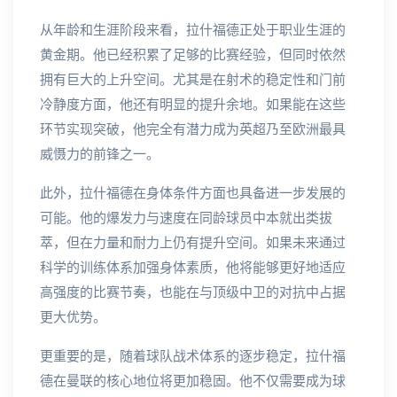
从年龄和生涯阶段来看，拉什福德正处于职业生涯的
黄金期。他已经积累了足够的比赛经验，但同时依然
拥有巨大的上升空间。尤其是在射术的稳定性和门前
冷静度方面，他还有明显的提升余地。如果能在这些
环节实现突破，他完全有潜力成为英超乃至欧洲最具
威慑力的前锋之一。
此外，拉什福德在身体条件方面也具备进一步发展的
可能。他的爆发力与速度在同龄球员中本就出类拔
萃，但在力量和耐力上仍有提升空间。如果未来通过
科学的训练体系加强身体素质，他将能够更好地适应
高强度的比赛节奏，也能在与顶级中卫的对抗中占据
更大优势。
更重要的是，随着球队战术体系的逐步稳定，拉什福
德在曼联的核心地位将更加稳固。他不仅需要成为球