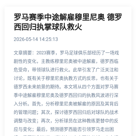
罗马赛季中途解雇穆里尼奥 德罗
西回归执掌球队救火
2026-05-14 14:25:13
文章摘要：2023赛季，罗马足球俱乐部经历了一场戏
剧性的变化，主教练穆里尼奥被中途解雇，德罗西临
危受命，带领球队进行救火。此举引发了广泛关注和
讨论，既有关于穆里尼奥执教方式的反思，也有关于
德罗西未来前景的期待。本文将从四个方面对罗马赛
季中途解雇穆里尼奥及德罗西回归的执教风波进行深
入分析。首先，分析穆里尼奥被解雇的原因及其背后
的管理问题；其次，探讨德罗西回归后对球队的战术
调整与改变；再次，分析球员在这种教练更替中的反
应与变化；最后，预测德罗西能否引领罗马走出困