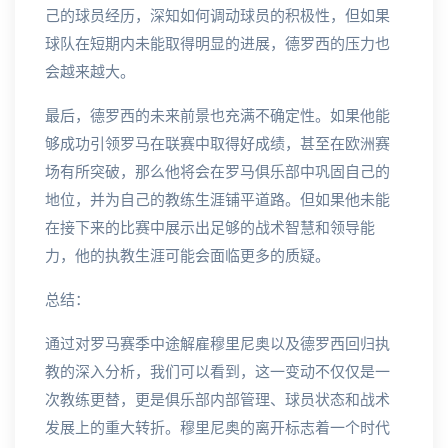
己的球员经历，深知如何调动球员的积极性，但如果
球队在短期内未能取得明显的进展，德罗西的压力也
会越来越大。
最后，德罗西的未来前景也充满不确定性。如果他能
够成功引领罗马在联赛中取得好成绩，甚至在欧洲赛
场有所突破，那么他将会在罗马俱乐部中巩固自己的
地位，并为自己的教练生涯铺平道路。但如果他未能
在接下来的比赛中展示出足够的战术智慧和领导能
力，他的执教生涯可能会面临更多的质疑。
总结：
通过对罗马赛季中途解雇穆里尼奥以及德罗西回归执
教的深入分析，我们可以看到，这一变动不仅仅是一
次教练更替，更是俱乐部内部管理、球员状态和战术
发展上的重大转折。穆里尼奥的离开标志着一个时代