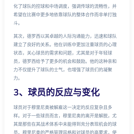
化了球队的控球和中场调度，强调传球的流畅性，并
希望在比赛中更多地依靠球队的整体合作而非单打独
斗。
其次，德罗西以其卓越的人际沟通能力，迅速和球队
建立了良好的关系。他在训练中更加注重球员的心理
状态，关心球员的需求和问题，尤其是对于年轻球
员，德罗西给予了更多的机会和鼓励。他的这种亲和
力不仅提升了球队的士气，也增强了球员们的凝聚
力。
3、球员的反应与变化
球员对于穆里尼奥被解雇这一决定的反应复杂且多
样。对于一些球员而言，穆里尼奥的离开是解脱，尤
其是那些在其战术体系中未能得到充分表现机会的球
员。穆里尼奥的严格管理风格和对球员的高要求，使