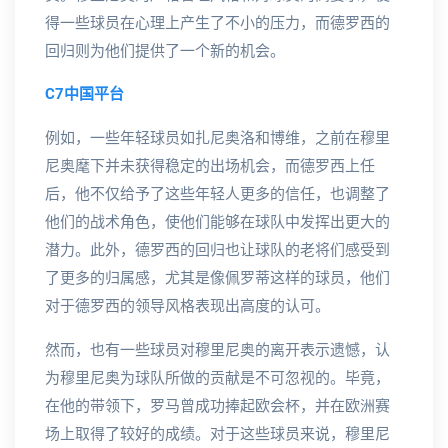
得一些球员在心理上产生了不小的压力，而德罗西的
回归则为他们提供了一个新的机会。
C7中国平台
例如，一些年轻球员如扎尼奥洛和博维，之前在穆里
尼奥麾下并未获得稳定的出场机会，而德罗西上任
后，他不仅给予了这些年轻人更多的信任，也调整了
他们的战术角色，使他们能够在球队中发挥出更大的
潜力。此外，德罗西的回归也让球队的老将们感受到
了更多的归属感，尤其是像佩罗蒂这样的球员，他们
对于德罗西的领导风格表现出高度的认可。
然而，也有一些球员对穆里尼奥的离开表示遗憾，认
为穆里尼奥为球队所做的贡献是不可忽视的。毕竟，
在他的带领下，罗马曾成功捧起欧会杯，并在欧洲赛
场上取得了较好的成绩。对于这些球员来说，穆里尼