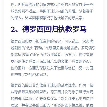
性，但其高强度的训练方式和严格的人员安排使一些
球员感到不适应，导致了球队内部的矛盾。随着赛季
的深入，这些因素积累成了他被解雇的导火索。
2、德罗西回归执教罗马
德罗西回归罗马担任主帅的决定，可以说是一次充满
戏剧性的“救火”行动。在穆里尼奥被解雇后，罗马俱乐
部高层选择了德罗西作为接替者。德罗西，这位曾是
罗马的传奇球员，深知俱乐部的文化与球员的心态，
他的回归一方面为球队注入了激情与信任，另一方面
也带来了新的战术思路。
德罗西的回归首先改变了球队的战术理念。作为一位
从球员到教练的转型者，德罗西并没有急于进行大规
模的战术革新，而是选择保留了部分穆里尼奥的防守
理念，并在此基础上加入了更多的进攻性思维。他强