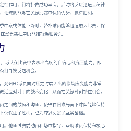
定性作用。门将扑救成功率高，后防线反应迅速且纪律
，让球队能够在关键比赛中保持优势，赢得胜利。
季中段或体能下降时，替补球员能够迅速融入比赛，保
C在漫长赛程中仍能维持连胜势头。
力
素。球队在比赛中表现出高度的自信心和抗压能力，即
稳打寻找反超机会。
。光州FC球员面对压力时展现出的临场应变能力非常
灵活应对对手的战术变化，从而在关键时刻抓住机会。
员之间的鼓励和沟通，使得在困难局面下球队能够保持
不仅保证了胜利，也为夺冠奠定了坚实基础。
用。他通过赛前动员和场中指导，帮助球员保持积极心