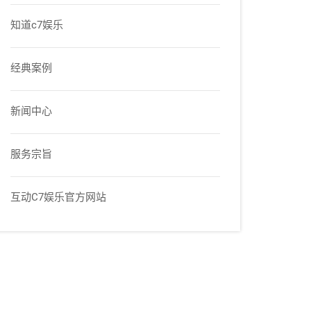
知道c7娱乐
经典案例
新闻中心
服务宗旨
互动C7娱乐官方网站