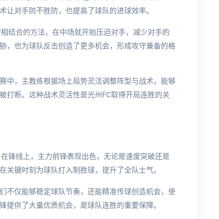
术让对手防不胜防，也提高了球队的进球效率。
守相结合的方法，在中场就开始压迫对手，减少对手的
胁，也为球队反击创造了更多机会，形成攻守兼备的格
赛中，主教练根据场上局势灵活调整阵型与战术，能够
被打断。这种战术灵活性是光州FC取得开局连胜的关
。在锋线上，主力前锋表现出色，无论是速度突破还是
在关键时刻为球队打入制胜球，提升了全队士气。
们不仅能够稳定球队节奏，还能精准传球创造机会，使
锋提供了大量优质机会，是球队连胜的重要保障。