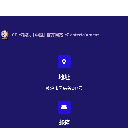
地址
敦煌市矛房谷247号
邮箱