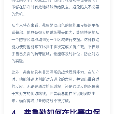
持在高水平。除此之外，他的传球成功率也非常高，
能够在防守时有效地将球传给队友，避免陷入不必要
的危机。
从个人特点来看，弗鲁勒以出色的体能和良好的平衡
感著称。他具备强大的球场覆盖能力，能够快速地从
一个防守区域移动到另一个区域进行支援。这种移动
能力使得他能够在比赛中多次完成关键拦截，不仅限
于自己负责的防守区域，也能够及时补位，防止对方
的突破。
此外，弗鲁勒具有非常清晰的战术理解能力。在防守
时，他能够迅速判断对方进攻的意图，并做出最合适
的反应。无论是通过抢断球权，还是通过反向跑位来
干扰对方的传球路线，弗鲁勒总能在关键时刻站出
来，确保博洛尼亚的防线不被打破。
4、弗鲁勒如何在比赛中保