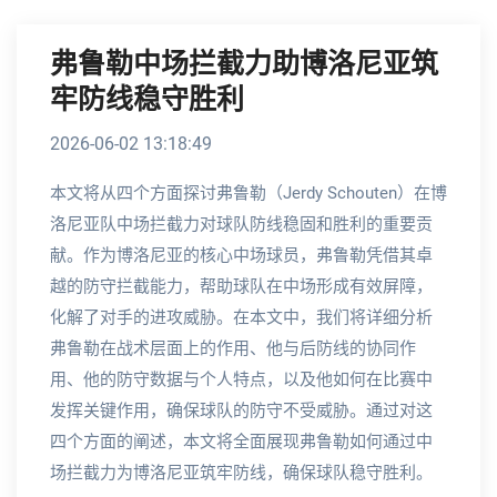
弗鲁勒中场拦截力助博洛尼亚筑
牢防线稳守胜利
2026-06-02 13:18:49
本文将从四个方面探讨弗鲁勒（Jerdy Schouten）在博
洛尼亚队中场拦截力对球队防线稳固和胜利的重要贡
献。作为博洛尼亚的核心中场球员，弗鲁勒凭借其卓
越的防守拦截能力，帮助球队在中场形成有效屏障，
化解了对手的进攻威胁。在本文中，我们将详细分析
弗鲁勒在战术层面上的作用、他与后防线的协同作
用、他的防守数据与个人特点，以及他如何在比赛中
发挥关键作用，确保球队的防守不受威胁。通过对这
四个方面的阐述，本文将全面展现弗鲁勒如何通过中
场拦截力为博洛尼亚筑牢防线，确保球队稳守胜利。