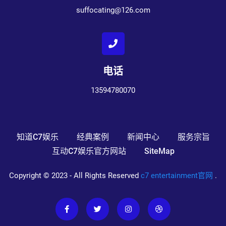
suffocating@126.com
电话
13594780070
知道c7娱乐
经典案例
新闻中心
服务宗旨
互动C7娱乐官方网站
SiteMap
Copyright © 2023 - All Rights Reserved
c7 entertainment官网
.