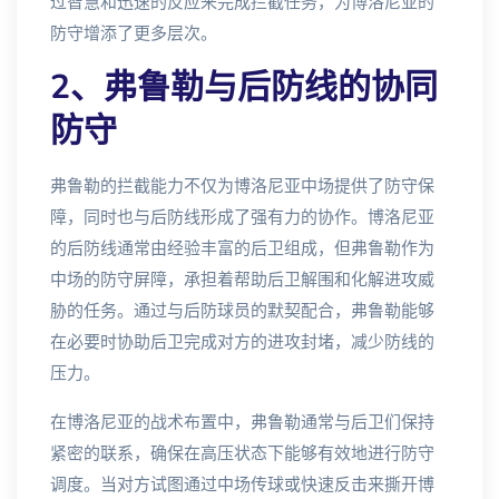
过智慧和迅速的反应来完成拦截任务，为博洛尼亚的
防守增添了更多层次。
2、弗鲁勒与后防线的协同
防守
弗鲁勒的拦截能力不仅为博洛尼亚中场提供了防守保
障，同时也与后防线形成了强有力的协作。博洛尼亚
的后防线通常由经验丰富的后卫组成，但弗鲁勒作为
中场的防守屏障，承担着帮助后卫解围和化解进攻威
胁的任务。通过与后防球员的默契配合，弗鲁勒能够
在必要时协助后卫完成对方的进攻封堵，减少防线的
压力。
在博洛尼亚的战术布置中，弗鲁勒通常与后卫们保持
紧密的联系，确保在高压状态下能够有效地进行防守
调度。当对方试图通过中场传球或快速反击来撕开博