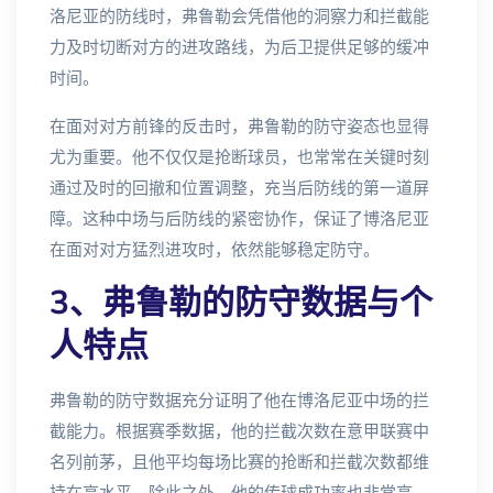
洛尼亚的防线时，弗鲁勒会凭借他的洞察力和拦截能
力及时切断对方的进攻路线，为后卫提供足够的缓冲
时间。
在面对对方前锋的反击时，弗鲁勒的防守姿态也显得
尤为重要。他不仅仅是抢断球员，也常常在关键时刻
通过及时的回撤和位置调整，充当后防线的第一道屏
障。这种中场与后防线的紧密协作，保证了博洛尼亚
在面对对方猛烈进攻时，依然能够稳定防守。
3、弗鲁勒的防守数据与个
人特点
弗鲁勒的防守数据充分证明了他在博洛尼亚中场的拦
截能力。根据赛季数据，他的拦截次数在意甲联赛中
名列前茅，且他平均每场比赛的抢断和拦截次数都维