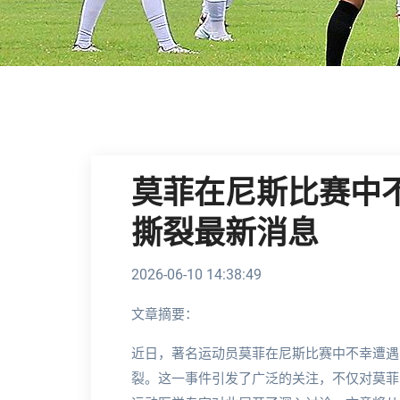
莫菲在尼斯比赛中
撕裂最新消息
2026-06-10 14:38:49
文章摘要：
近日，著名运动员莫菲在尼斯比赛中不幸遭遇
裂。这一事件引发了广泛的关注，不仅对莫菲