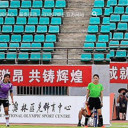
闻中心
服务宗旨
互动C7娱乐官方网站