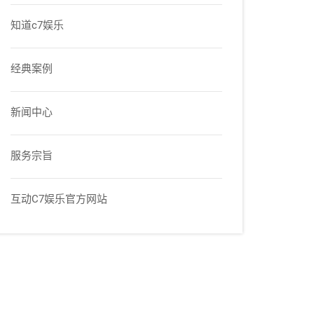
知道c7娱乐
经典案例
新闻中心
服务宗旨
互动C7娱乐官方网站