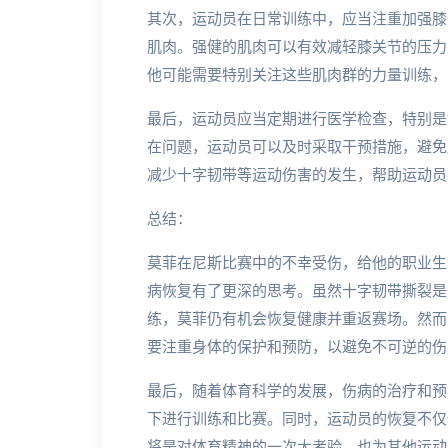
其次，运动员在日常训练中，应当注重加强膝
肌肉。强健的肌肉可以有效减轻膝关节的压力
他可能需要特别关注这些肌肉群的力量训练，
最后，运动员应当定期进行医学检查，特别是
在问题，运动员可以及时采取干预措施，避免
减少十字韧带等运动伤害的发生，帮助运动员
总结：
莫菲在尼斯比赛中的不幸受伤，给他的职业生
病恢复有了更深的思考。虽然十字韧带撕裂是
练，莫菲仍有机会恢复健康并重返赛场。然而
要注重身体的保护和预防，以避免不可逆的伤
最后，随着体育科学的发展，伤病的治疗和预
下进行训练和比赛。同时，运动员的恢复不仅
将是对体育精神的一次大考验，也为其他运动