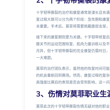
2、十字韧带撕裂的康
十字韧带撕裂的治疗和康复通常是漫长且充满
复过程大致可以分为两个阶段：急性期和康复
关重要。手术后，莫菲将需要佩戴膝部支架，
接下来的康复期则更为关键。十字韧带修复后
膝关节的运动范围恢复、肌肉力量训练以及平
月异，但十字韧带撕裂的完全康复仍需时日，
一大难题。
莫菲的治疗团队表示，虽然他的恢复时间可能
的机会重新回到赛场。然而，康复过程的复杂
高强度比赛后的表现是否会受到影响，这一问
3、伤情对莫菲职业生
莫菲此次的十字韧带撕裂伤情无疑对他的职业