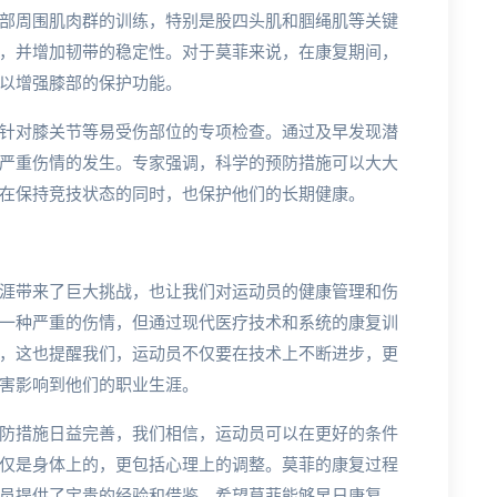
部周围肌肉群的训练，特别是股四头肌和腘绳肌等关键
，并增加韧带的稳定性。对于莫菲来说，在康复期间，
以增强膝部的保护功能。
针对膝关节等易受伤部位的专项检查。通过及早发现潜
严重伤情的发生。专家强调，科学的预防措施可以大大
在保持竞技状态的同时，也保护他们的长期健康。
涯带来了巨大挑战，也让我们对运动员的健康管理和伤
一种严重的伤情，但通过现代医疗技术和系统的康复训
，这也提醒我们，运动员不仅要在技术上不断进步，更
害影响到他们的职业生涯。
防措施日益完善，我们相信，运动员可以在更好的条件
仅是身体上的，更包括心理上的调整。莫菲的康复过程
员提供了宝贵的经验和借鉴。希望莫菲能够早日康复，