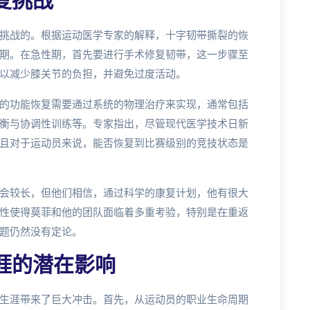
复挑战
挑战的。根据运动医学专家的解释，十字韧带撕裂的恢
期。在急性期，首先要进行手术修复韧带，这一步骤至
以减少膝关节的负担，并避免过度活动。
的功能恢复需要通过系统的物理治疗来实现，通常包括
衡与协调性训练等。专家指出，尽管现代医学技术日新
且对于运动员来说，能否恢复到比赛级别的竞技状态是
会较长，但他们相信，通过科学的康复计划，他有很大
性使得莫菲和他的团队面临着多重考验，特别是在重返
题仍然没有定论。
涯的潜在影响
生涯带来了巨大冲击。首先，从运动员的职业生命周期