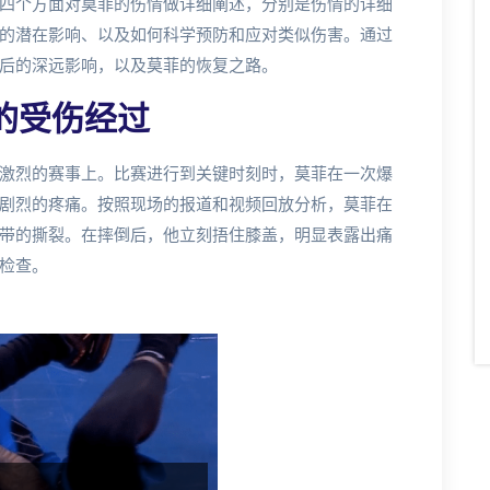
四个方面对莫菲的伤情做详细阐述，分别是伤情的详细
的潜在影响、以及如何科学预防和应对类似伤害。通过
后的深远影响，以及莫菲的恢复之路。
的受伤经过
激烈的赛事上。比赛进行到关键时刻时，莫菲在一次爆
剧烈的疼痛。按照现场的报道和视频回放分析，莫菲在
带的撕裂。在摔倒后，他立刻捂住膝盖，明显表露出痛
检查。