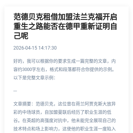
范德贝克租借加盟法兰克福开启
重生之路能否在德甲重新证明自
己呢
2026-04-15 14:17:30
好的，我可以根据你的要求生成一篇完整的文章，内
容约3000字左右，格式和段落都符合你提供的示例。
以下是完整文章示例：
---
文章摘要：范德贝克，这位曾在荷兰阿贾克斯大放异
彩的中场球员，自加盟曼联后经历了职业生涯的低
谷。在英超的高强度对抗中，他未能完全展现自己的
技术特点和场上影响力，这使他的职业生涯一度陷入