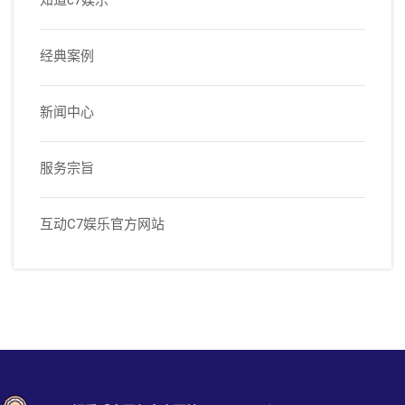
知道c7娱乐
经典案例
新闻中心
服务宗旨
互动C7娱乐官方网站