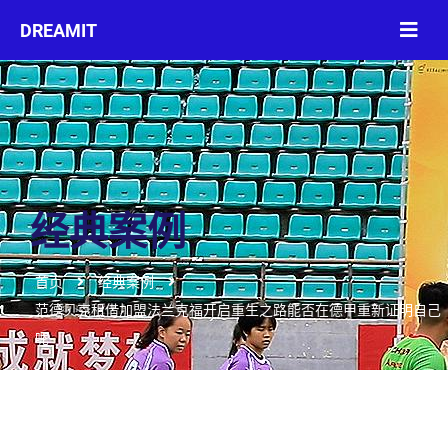
经典案例
首页
经典案例
范德贝克租借加盟法兰克福开启重生之路能否在德甲重新证明自己
呢