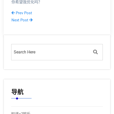
你希望我优化吗？
Prev Post
Next Post
导航