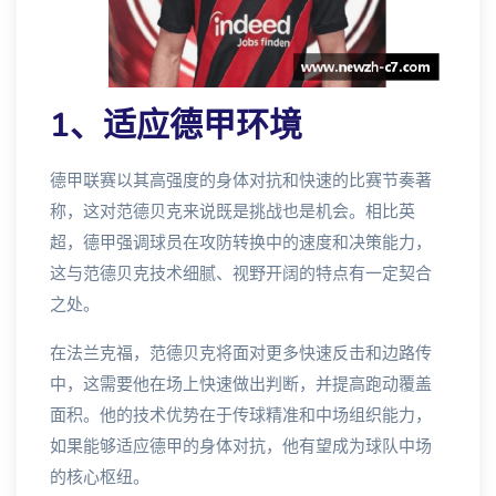
1、适应德甲环境
德甲联赛以其高强度的身体对抗和快速的比赛节奏著
称，这对范德贝克来说既是挑战也是机会。相比英
超，德甲强调球员在攻防转换中的速度和决策能力，
这与范德贝克技术细腻、视野开阔的特点有一定契合
之处。
在法兰克福，范德贝克将面对更多快速反击和边路传
中，这需要他在场上快速做出判断，并提高跑动覆盖
面积。他的技术优势在于传球精准和中场组织能力，
如果能够适应德甲的身体对抗，他有望成为球队中场
的核心枢纽。