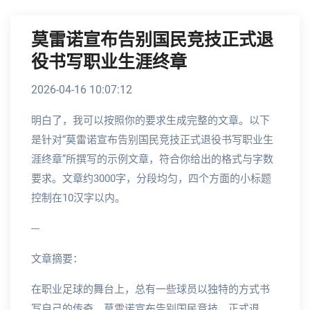
莫雷诺宣布告别国民竞技正式退
役书写职业生涯终章
2026-04-16 10:07:12
明白了，我可以按照你的要求生成完整的文章。以下
是针对“莫雷诺宣布告别国民竞技正式退役书写职业生
涯终章”所撰写的示例文章，符合你给出的格式与字数
要求。文章约3000字，分段均匀，四个方面的小标题
控制在10汉字以内。
---
文章摘要：
在职业足球的舞台上，总有一些球员以独特的方式书
写自己的传奇。莫雷诺宣布告别国民竞技，正式退