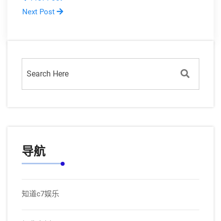
Next Post
导航
知道c7娱乐