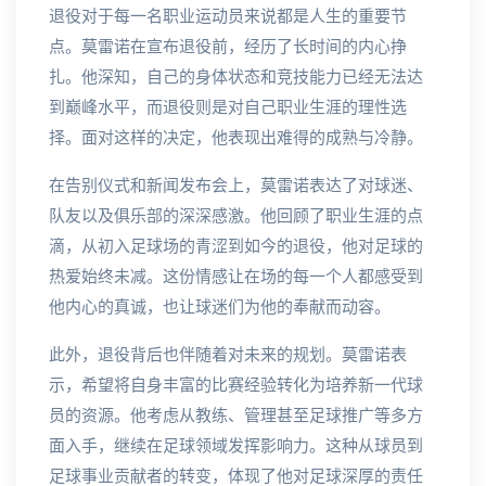
退役对于每一名职业运动员来说都是人生的重要节
点。莫雷诺在宣布退役前，经历了长时间的内心挣
扎。他深知，自己的身体状态和竞技能力已经无法达
到巅峰水平，而退役则是对自己职业生涯的理性选
择。面对这样的决定，他表现出难得的成熟与冷静。
在告别仪式和新闻发布会上，莫雷诺表达了对球迷、
队友以及俱乐部的深深感激。他回顾了职业生涯的点
滴，从初入足球场的青涩到如今的退役，他对足球的
热爱始终未减。这份情感让在场的每一个人都感受到
他内心的真诚，也让球迷们为他的奉献而动容。
此外，退役背后也伴随着对未来的规划。莫雷诺表
示，希望将自身丰富的比赛经验转化为培养新一代球
员的资源。他考虑从教练、管理甚至足球推广等多方
面入手，继续在足球领域发挥影响力。这种从球员到
足球事业贡献者的转变，体现了他对足球深厚的责任