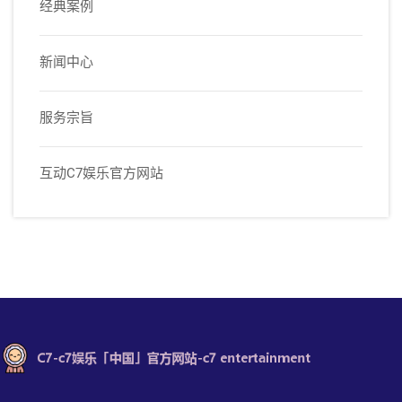
经典案例
新闻中心
服务宗旨
互动C7娱乐官方网站