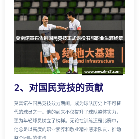
2、对国民竞技的贡献
莫雷诺在国民竞技效力期间，成为球队历史上不可替
代的球员之一。他的到来不仅提升了球队整体实力，
更为年轻球员树立了榜样。无论在训练还是比赛中，
他总是以高度的职业素养和敬业精神感染队友，推动
整个团队的进步。